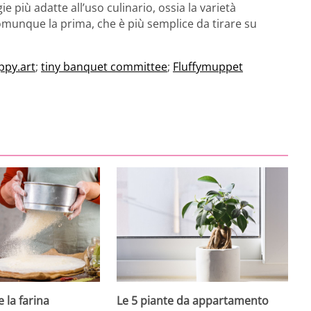
 più adatte all’uso culinario, ossia la varietà
munque la prima, che è più semplice da tirare su
ppy.art
;
tiny banquet committee
;
Fluffymuppet
 la farina
Le 5 piante da appartamento