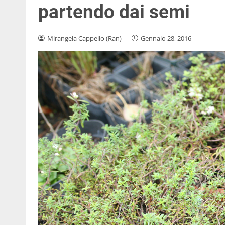
partendo dai semi
Mirangela Cappello (Ran)
-
Gennaio 28, 2016