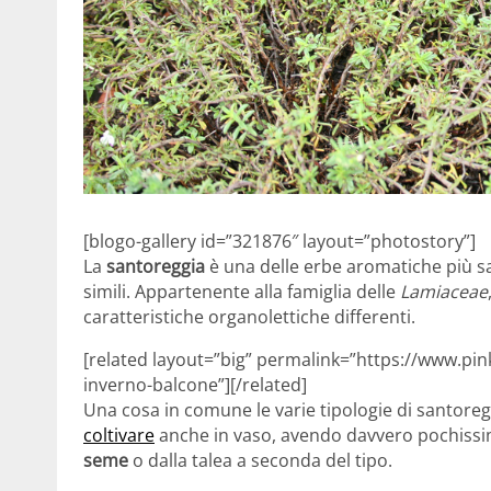
[blogo-gallery id=”321876″ layout=”photostory”]
La
santoreggia
è una delle erbe aromatiche più sa
simili. Appartenente alla famiglia delle
Lamiaceae
caratteristiche organolettiche differenti.
[related layout=”big” permalink=”https://www.pin
inverno-balcone”][/related]
Una cosa in comune le varie tipologie di santore
coltivare
anche in vaso, avendo davvero pochissim
seme
o dalla talea a seconda del tipo.