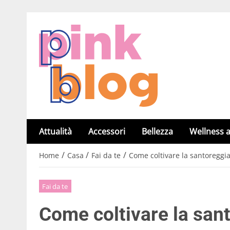
Attualità
Accessori
Bellezza
Wellness a
/
/
/
Home
Casa
Fai da te
Come coltivare la santoreggi
Fai da te
Come coltivare la san