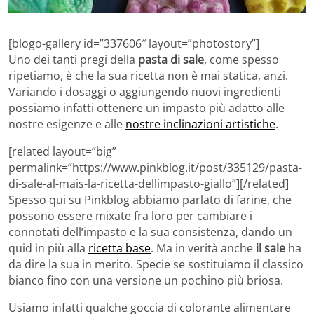
[blogo-gallery id=”337606″ layout=”photostory”]
Uno dei tanti pregi della
pasta di sale
, come spesso
ripetiamo, è che la sua ricetta non è mai statica, anzi.
Variando i dosaggi o aggiungendo nuovi ingredienti
possiamo infatti ottenere un impasto più adatto alle
nostre esigenze e alle
nostre inclinazioni artistiche
.
[related layout=”big”
permalink=”https://www.pinkblog.it/post/335129/pasta-
di-sale-al-mais-la-ricetta-dellimpasto-giallo”][/related]
Spesso qui su Pinkblog abbiamo parlato di farine, che
possono essere mixate fra loro per cambiare i
connotati dell’impasto e la sua consistenza, dando un
quid in più alla
ricetta base
. Ma in verità anche
il sale
ha
da dire la sua in merito. Specie se sostituiamo il classico
bianco fino con una versione un pochino più briosa.
Usiamo infatti qualche goccia di colorante alimentare