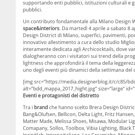
supportando enti pubblici, istituzioni culturali e
pubblici.
Un contributo fondamentale alla Milano Design We
space&interiors
. Da martedì 4 aprile a sabato 8 
Design District di Milano, superfici, pavimenti, po
innovativo allestimento a cura dello studio Migli
interamente dedicata agli Archicocktails, dove va
dialogheranno con i visitatori sui trend della pro
lightness che approfondirà il tema della leggerez
uno degli eventi più dinamici della settimana del
[img src=”https://media.designerblog.it/c/c85/b
alt=”bdd_mappa_2017_hight.jpg” size=”large” id=
Eventi e protagonisti del distretto
Tra i
brand
che hanno scelto Brera Design District: 
Bang&Olufsen, Bellicon, Delta Light, Fritz Hansen, 
Matter Made, Melissa Shoes, Misawa, Modular Lig
Comapany, Sollos, Toolbox, Vibia Lighting, Black