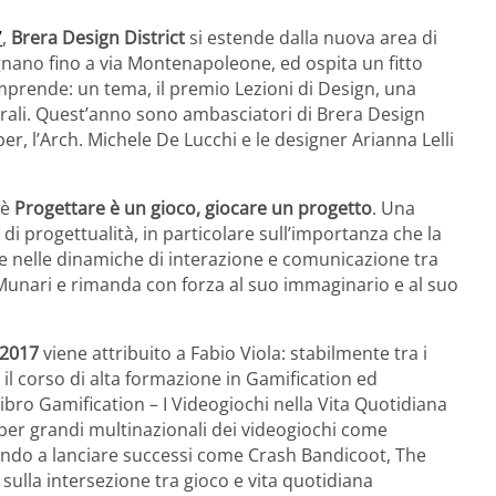
7
,
Brera Design District
si estende dalla nuova area di
gnano fino a via Montenapoleone, ed ospita un fitto
prende: un tema, il premio Lezioni di Design, una
ulturali. Quest’anno sono ambasciatori di Brera Design
er, l’Arch. Michele De Lucchi e le designer Arianna Lelli
 è
Progettare è un gioco, giocare un progetto
. Una
di progettualità, in particolare sull’importanza che la
 e nelle dinamiche di interazione e comunicazione tra
 Munari e rimanda con forza al suo immaginario e al suo
 2017
viene attribuito a Fabio Viola: stabilmente tra i
l corso di alta formazione in Gamification ed
bro Gamification – I Videogiochi nella Vita Quotidiana
o per grandi multinazionali dei videogiochi come
endo a lanciare successi come Crash Bandicoot, The
e sulla intersezione tra gioco e vita quotidiana