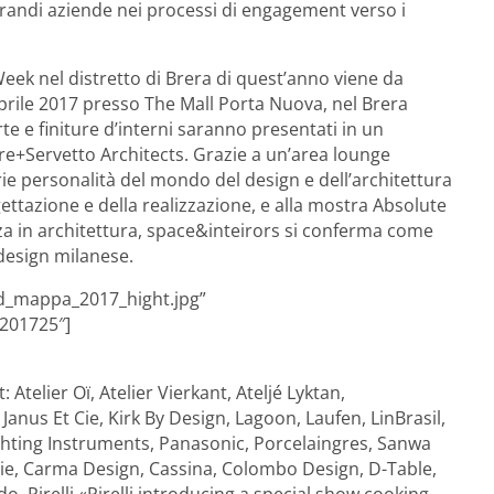
 grandi aziende nei processi di engagement verso i
ek nel distretto di Brera di quest’anno viene da
aprile 2017 presso The Mall Porta Nuova, nel Brera
rte e finiture d’interni saranno presentati in un
ore+Servetto Architects. Grazie a un’area lounge
rie personalità del mondo del design e dell’architettura
gettazione e della realizzazione, e alla mostra Absolute
za in architettura, space&inteirors si conferma come
 design milanese.
dd_mappa_2017_hight.jpg”
”201725″]
Atelier Oï, Atelier Vierkant, Ateljé Lyktan,
Janus Et Cie, Kirk By Design, Lagoon, Laufen, LinBrasil,
hting Instruments, Panasonic, Porcelaingres, Sanwa
 Tie, Carma Design, Cassina, Colombo Design, D-Table,