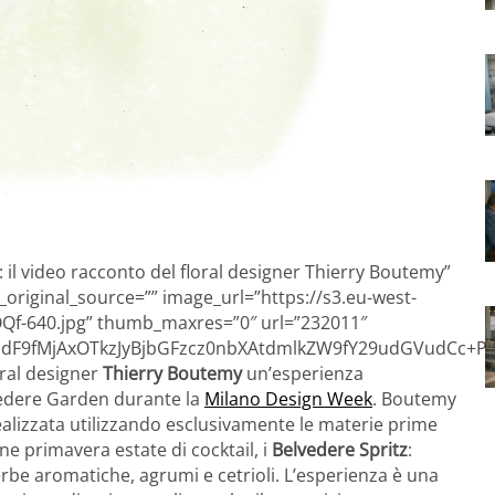
 il video racconto del floral designer Thierry Boutemy”
_original_source=”” image_url=”https://s3.eu-west-
f-640.jpg” thumb_maxres=”0″ url=”232011″
F9fMjAxOTkzJyBjbGFzcz0nbXAtdmlkZW9fY29udGVudCc+P
ral designer
Thierry Boutemy
un’esperienza
vedere Garden durante la
Milano Design Week
. Boutemy
realizzata utilizzando esclusivamente le materie prime
ne primavera estate di cocktail, i
Belvedere Spritz
:
rbe aromatiche, agrumi e cetrioli. L’esperienza è una