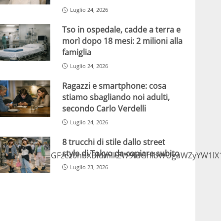
Luglio 24, 2026
Tso in ospedale, cadde a terra e
morì dopo 18 mesi: 2 milioni alla
famiglia
Luglio 24, 2026
Ragazzi e smartphone: cosa
stiamo sbagliando noi adulti,
secondo Carlo Verdelli
Luglio 24, 2026
8 trucchi di stile dallo street
style di Tokyo da copiare subito
GlmcmFtZSBjbGFzcz0nbXBfdmlkZW9fdGhlbWUgaWZyYW1lX
Luglio 23, 2026