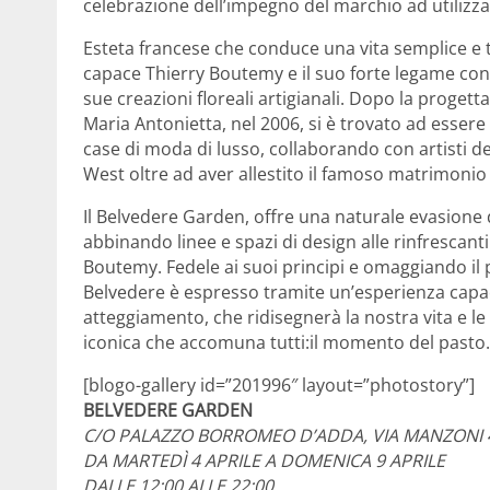
celebrazione dell’impegno del marchio ad utilizzare
Esteta francese che conduce una vita semplice e tr
capace Thierry Boutemy e il suo forte legame con 
sue creazioni floreali artigianali. Dopo la progetta
Maria Antonietta, nel 2006, si è trovato ad esser
case di moda di lusso, collaborando con artisti de
West oltre ad aver allestito il famoso matrimonio
Il Belvedere Garden, offre una naturale evasione d
abbinando linee e spazi di design alle rinfrescanti 
Boutemy. Fedele ai suoi principi e omaggiando il 
Belvedere è espresso tramite un’esperienza capac
atteggiamento, che ridisegnerà la nostra vita e le 
iconica che accomuna tutti:il momento del pasto.
[blogo-gallery id=”201996″ layout=”photostory”]
BELVEDERE GARDEN
C/O PALAZZO BORROMEO D’ADDA, VIA MANZONI 
DA MARTEDÌ 4 APRILE A DOMENICA 9 APRILE
DALLE 12:00 ALLE 22:00