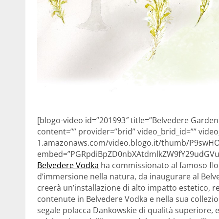
[blogo-video id=”201993″ title=”Belvedere Garden:
content=”” provider=”brid” video_brid_id=”” video
1.amazonaws.com/video.blogo.it/thumb/P9swHOQ
embed=”PGRpdiBpZD0nbXAtdmlkZW9fY29udGVud
Belvedere Vodka
ha commissionato al famoso flo
d’immersione nella natura, da inaugurare al Bel
creerà un’installazione di alto impatto estetico, 
contenute in Belvedere Vodka e nella sua collezio
segale polacca Dankowskie di qualità superiore, e