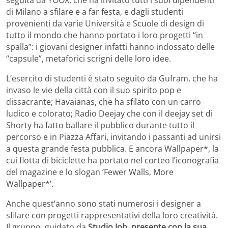
di Milano a sfilare e a far festa, e dagli studenti
provenienti da varie Università e Scuole di design di
tutto il mondo che hanno portato i loro progetti “in
spalla”: i giovani designer infatti hanno indossato delle
“capsule”, metaforici scrigni delle loro idee.
L’esercito di studenti è stato seguito da Gufram, che ha
invaso le vie della città con il suo spirito pop e
dissacrante; Havaianas, che ha sfilato con un carro
ludico e colorato; Radio Deejay che con il deejay set di
Shorty ha fatto ballare il pubblico durante tutto il
percorso e in Piazza Affari, invitando i passanti ad unirsi
a questa grande festa pubblica. E ancora Wallpaper*, la
cui flotta di biciclette ha portato nel corteo l’iconografia
del magazine e lo slogan ‘Fewer Walls, More
Wallpaper*’.
Anche quest’anno sono stati numerosi i designer a
sfilare con progetti rappresentativi della loro creatività.
Il gruppo, guidato da
Studio Job, presente con la sua