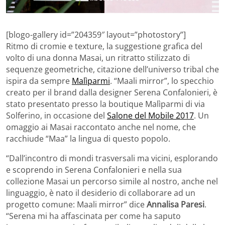
[blogo-gallery id=”204359″ layout=”photostory”]
Ritmo di cromie e texture, la suggestione grafica del
volto di una donna Masai, un ritratto stilizzato di
sequenze geometriche, citazione dell’universo tribal che
ispira da sempre
Malìparmi
. “Maali mirror”, lo specchio
creato per il brand dalla designer Serena Confalonieri, è
stato presentato presso la boutique Malìparmi di via
Solferino, in occasione del
Salone del Mobile 2017
. Un
omaggio ai Masai raccontato anche nel nome, che
racchiude “Maa” la lingua di questo popolo.
“Dall’incontro di mondi trasversali ma vicini, esplorando
e scoprendo in Serena Confalonieri e nella sua
collezione Masai un percorso simile al nostro, anche nel
linguaggio, è nato il desiderio di collaborare ad un
progetto comune: Maali mirror” dice
Annalisa Paresi
.
“Serena mi ha affascinata per come ha saputo