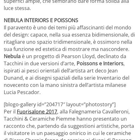
superfici ampie, che sembrano dare forma solida alla
luce stessa.
NEBULA INTERIORS E POISSONS
Il paravento è uno dei temi più affascinanti del mondo
del design: capace, nella sua essenza bidimensionale, di
ritagliare uno spazio tridimensionale, è ossimoro nella
sua funzione ed estetica di mostrare ma nascondere.
Nebula
è un progetto di Pearson Lloyd, declinato da
Tacchini in due versioni d’arte,
Poissons e Interiors
,
ispirati ai pesci orientali dell’artista art deco Jean
Dunand, e ai disegni spaziali della serie Inventario del
novecento con la mano sinistra dell’artista milanese
Lucia Pescador.
[blogo-gallery id=”204717″ layout=”photostory”]
Per il
Fuorisalone 2017
, alla Falegnameria Cavalleroni,
Tacchini & Ceramiche Piemme hanno presentato un
racconto che, partendo da suggestioni artistiche, porta
il visitatore in un paesaggio onirico in cui le ceramiche