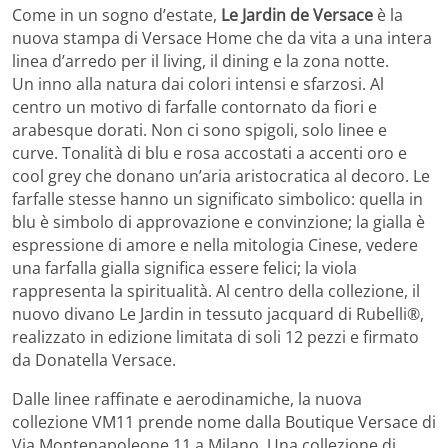
Come in un sogno d’estate,
Le Jardin de Versace
è la
nuova stampa di Versace Home che da vita a una intera
linea d’arredo per il living, il dining e la zona notte.
Un inno alla natura dai colori intensi e sfarzosi. Al
centro un motivo di farfalle contornato da fiori e
arabesque dorati. Non ci sono spigoli, solo linee e
curve. Tonalità di blu e rosa accostati a accenti oro e
cool grey che donano un’aria aristocratica al decoro. Le
farfalle stesse hanno un significato simbolico: quella in
blu è simbolo di approvazione e convinzione; la gialla è
espressione di amore e nella mitologia Cinese, vedere
una farfalla gialla significa essere felici; la viola
rappresenta la spiritualità. Al centro della collezione, il
nuovo divano Le Jardin in tessuto jacquard di Rubelli®,
realizzato in edizione limitata di soli 12 pezzi e firmato
da Donatella Versace.
Dalle linee raffinate e aerodinamiche, la nuova
collezione VM11 prende nome dalla Boutique Versace di
Via Montenapoleone 11 a Milano. Una collezione di