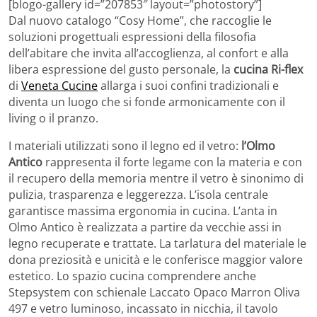
[blogo-gallery id=”207853″ layout=”photostory”]
Dal nuovo catalogo “Cosy Home”, che raccoglie le
soluzioni progettuali espressioni della filosofia
dell’abitare che invita all’accoglienza, al confort e alla
libera espressione del gusto personale, la
cucina Ri-flex
di
Veneta Cucine
allarga i suoi confini tradizionali e
diventa un luogo che si fonde armonicamente con il
living o il pranzo.
I materiali utilizzati sono il legno ed il vetro:
l’Olmo
Antico
rappresenta il forte legame con la materia e con
il recupero della memoria mentre il vetro è sinonimo di
pulizia, trasparenza e leggerezza. L’isola centrale
garantisce massima ergonomia in cucina. L’anta in
Olmo Antico è realizzata a partire da vecchie assi in
legno recuperate e trattate. La tarlatura del materiale le
dona preziosità e unicità e le conferisce maggior valore
estetico. Lo spazio cucina comprendere anche
Stepsystem con schienale Laccato Opaco Marron Oliva
497 e vetro luminoso, incassato in nicchia, il tavolo