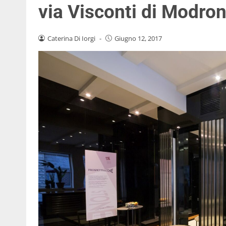
via Visconti di Modro
Caterina Di Iorgi
-
Giugno 12, 2017