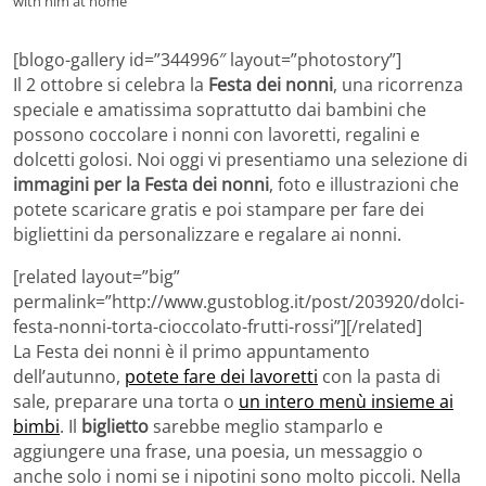
with him at home
[blogo-gallery id=”344996″ layout=”photostory”]
Il 2 ottobre si celebra la
Festa dei nonni
, una ricorrenza
speciale e amatissima soprattutto dai bambini che
possono coccolare i nonni con lavoretti, regalini e
dolcetti golosi. Noi oggi vi presentiamo una selezione di
immagini per la Festa dei nonni
, foto e illustrazioni che
potete scaricare gratis e poi stampare per fare dei
bigliettini da personalizzare e regalare ai nonni.
[related layout=”big”
permalink=”http://www.gustoblog.it/post/203920/dolci-
festa-nonni-torta-cioccolato-frutti-rossi”][/related]
La Festa dei nonni è il primo appuntamento
dell’autunno,
potete fare dei lavoretti
con la pasta di
sale, preparare una torta o
un intero menù insieme ai
bimbi
. Il
biglietto
sarebbe meglio stamparlo e
aggiungere una frase, una poesia, un messaggio o
anche solo i nomi se i nipotini sono molto piccoli. Nella