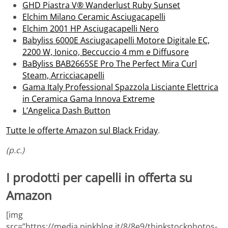
GHD Piastra V® Wanderlust Ruby Sunset
Elchim Milano Ceramic Asciugacapelli
Elchim 2001 HP Asciugacapelli Nero
Babyliss 6000E Asciugacapelli Motore Digitale EC,
2200 W, Ionico, Beccuccio 4 mm e Diffusore
BaByliss BAB2665SE Pro The Perfect Mira Curl
Steam, Arricciacapelli
Gama Italy Professional Spazzola Lisciante Elettrica
in Ceramica Gama Innova Extreme
L’Angelica Dash Button
Tutte le offerte Amazon sul Black Friday
.
(p.c.)
I prodotti per capelli in offerta su
Amazon
[img
src=”https://media.pinkblog.it/8/8e9/thinkstockphotos-