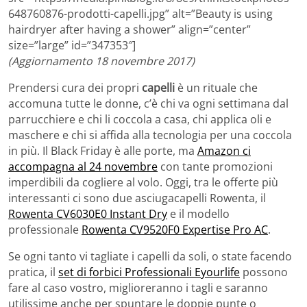
648760876-prodotti-capelli.jpg” alt=”Beauty is using
hairdryer after having a shower” align=”center”
size=”large” id=”347353″]
(Aggiornamento 18 novembre 2017)
Prendersi cura dei propri
capelli
è un rituale che
accomuna tutte le donne, c’è chi va ogni settimana dal
parrucchiere e chi li coccola a casa, chi applica oli e
maschere e chi si affida alla tecnologia per una coccola
in più. Il Black Friday è alle porte, ma
Amazon ci
accompagna al 24 novembre
con tante promozioni
imperdibili da cogliere al volo. Oggi, tra le offerte più
interessanti ci sono due asciugacapelli Rowenta, il
Rowenta CV6030E0 Instant Dry
e il modello
professionale
Rowenta CV9520F0 Expertise Pro AC
.
Se ogni tanto vi tagliate i capelli da soli, o state facendo
pratica, il
set di forbici Professionali Eyourlife
possono
fare al caso vostro, miglioreranno i tagli e saranno
utilissime anche per spuntare le doppie punte o