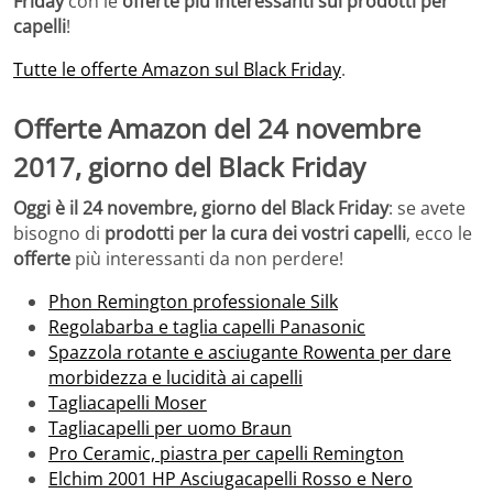
Friday
con le
offerte più interessanti sui prodotti per
capelli
!
Tutte le offerte Amazon sul Black Friday
.
Offerte Amazon del 24 novembre
2017, giorno del Black Friday
Oggi è il 24 novembre, giorno del Black Friday
: se avete
bisogno di
prodotti per la cura dei vostri capelli
, ecco le
offerte
più interessanti da non perdere!
Phon Remington professionale Silk
Regolabarba e taglia capelli Panasonic
Spazzola rotante e asciugante Rowenta per dare
morbidezza e lucidità ai capelli
Tagliacapelli Moser
Tagliacapelli per uomo Braun
Pro Ceramic, piastra per capelli Remington
Elchim 2001 HP Asciugacapelli Rosso e Nero