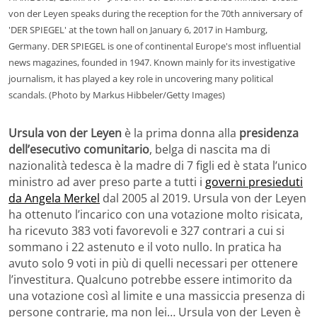
von der Leyen speaks during the reception for the 70th anniversary of
'DER SPIEGEL' at the town hall on January 6, 2017 in Hamburg,
Germany. DER SPIEGEL is one of continental Europe's most influential
news magazines, founded in 1947. Known mainly for its investigative
journalism, it has played a key role in uncovering many political
scandals. (Photo by Markus Hibbeler/Getty Images)
Ursula von der Leyen
è la prima donna alla
presidenza
dell’esecutivo comunitario
, belga di nascita ma di
nazionalità tedesca è la madre di 7 figli ed è stata l’unico
ministro ad aver preso parte a tutti i
governi presieduti
da Angela Merkel
dal 2005 al 2019. Ursula von der Leyen
ha ottenuto l’incarico con una votazione molto risicata,
ha ricevuto 383 voti favorevoli e 327 contrari a cui si
sommano i 22 astenuto e il voto nullo. In pratica ha
avuto solo 9 voti in più di quelli necessari per ottenere
l’investitura. Qualcuno potrebbe essere intimorito da
una votazione così al limite e una massiccia presenza di
persone contrarie, ma non lei… Ursula von der Leyen è