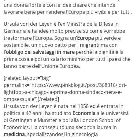
una donna forte e con le idee chiare che intende
lavorare bene per rendere l’Europa più vivibile per tutti.
Ursula von der Leyen è l’ex Ministra della Difesa in
Germania e ha idee molto precise su come vorrebbe
trasformare l’Europa. Sogna un’
Europa
più verde e
sostenibile, un nuovo patto per i
migranti
ma con
l’
obbligo dei salvataggi in mare
perché la dignità è la
prima cosa e poi un salario minimo per tutti i paesi che
fanno parte dell’Unione Europea.
[related layout=”big”
permalink=”https://www.pinkblog.it/post/368316/lori-
lightfoot-a-chicago-la-prima-donna-sindaco-nera-e-
omosessuale”][/related]
Ursula von der Leyen è nata nel 1958 ed è entrata in
politica a 42 anni, ha studiato
Economia
alle università
di Göttingen e Münster e poi alla London School of
Economics. Ha conseguito una seconda laurea in
medicina
, specializzandosi in ginecologia