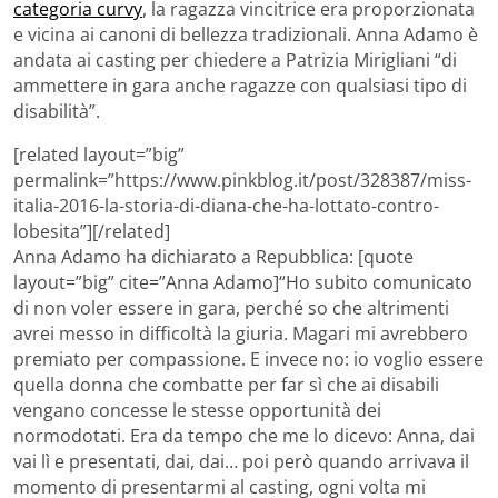
categoria curvy
, la ragazza vincitrice era proporzionata
e vicina ai canoni di bellezza tradizionali. Anna Adamo è
andata ai casting per chiedere a Patrizia Mirigliani “di
ammettere in gara anche ragazze con qualsiasi tipo di
disabilità”.
[related layout=”big”
permalink=”https://www.pinkblog.it/post/328387/miss-
italia-2016-la-storia-di-diana-che-ha-lottato-contro-
lobesita”][/related]
Anna Adamo ha dichiarato a Repubblica: [quote
layout=”big” cite=”Anna Adamo]“Ho subito comunicato
di non voler essere in gara, perché so che altrimenti
avrei messo in difficoltà la giuria. Magari mi avrebbero
premiato per compassione. E invece no: io voglio essere
quella donna che combatte per far sì che ai disabili
vengano concesse le stesse opportunità dei
normodotati. Era da tempo che me lo dicevo: Anna, dai
vai lì e presentati, dai, dai… poi però quando arrivava il
momento di presentarmi al casting, ogni volta mi