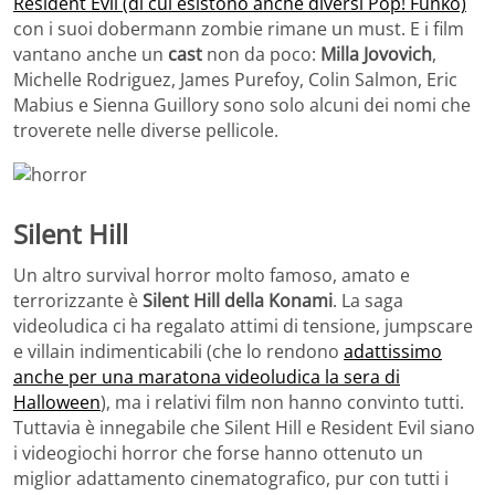
Resident Evil (di cui esistono anche diversi Pop! Funko)
con i suoi dobermann zombie rimane un must. E i film
vantano anche un
cast
non da poco:
Milla Jovovich
,
Michelle Rodriguez, James Purefoy, Colin Salmon, Eric
Mabius e Sienna Guillory sono solo alcuni dei nomi che
troverete nelle diverse pellicole.
Silent Hill
Un altro survival horror molto famoso, amato e
terrorizzante è
Silent Hill della Konami
. La saga
videoludica ci ha regalato attimi di tensione, jumpscare
e villain indimenticabili (che lo rendono
adattissimo
anche per una maratona videoludica la sera di
Halloween
), ma i relativi film non hanno convinto tutti.
Tuttavia è innegabile che Silent Hill e Resident Evil siano
i videogiochi horror che forse hanno ottenuto un
miglior adattamento cinematografico, pur con tutti i