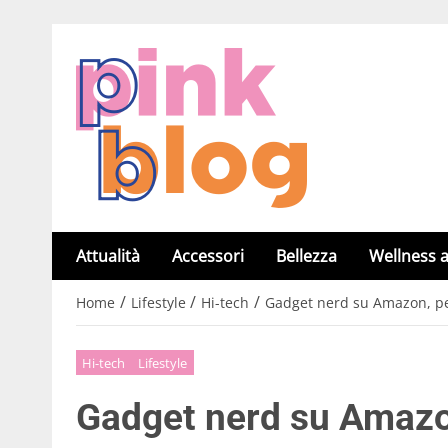
Attualità
Accessori
Bellezza
Wellness a
/
/
/
Home
Lifestyle
Hi-tech
Gadget nerd su Amazon, per
Hi-tech
Lifestyle
Gadget nerd su Amazon