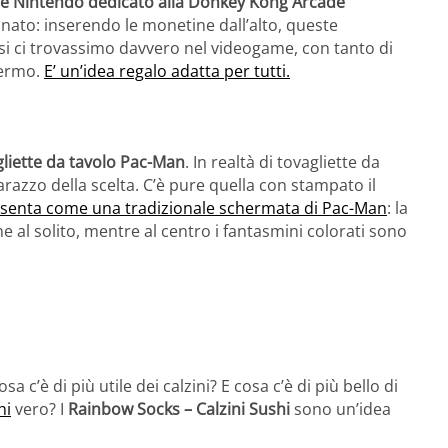
ale Nintendo dedicato alla Donkey Kong Arcade
binato: inserendo le monetine dall’alto, queste
i ci trovassimo davvero nel videogame, con tanto di
hermo.
E’ un’idea regalo adatta per tutti.
gliette da tavolo Pac-Man
. In realtà di tovagliette da
arazzo della scelta. C’è pure quella con stampato il
presenta come una tradizionale schermata di Pac-Man
: la
me al solito, mentre al centro i fantasmini colorati sono
a c’è di più utile dei calzini? E cosa c’è di più bello di
hi
vero? I
Rainbow Socks – Calzini Sushi
sono un’idea