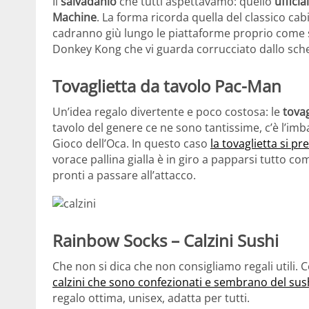
Il
salvadanio
che tutti aspettavamo: quello
uffici
Machine
. La forma ricorda quella del classico ca
cadranno giù lungo le piattaforme proprio come s
Donkey Kong che vi guarda corrucciato dallo sc
Tovaglietta da tavolo Pac-Man
Un’idea regalo divertente e poco costosa: le
tova
tavolo del genere ce ne sono tantissime, c’è l’imb
Gioco dell’Oca. In questo caso
la tovaglietta si 
vorace pallina gialla è in giro a papparsi tutto co
pronti a passare all’attacco.
Rainbow Socks – Calzini Sushi
Che non si dica che non consigliamo regali utili. Cos
calzini che sono confezionati e sembrano del sus
regalo ottima, unisex, adatta per tutti.