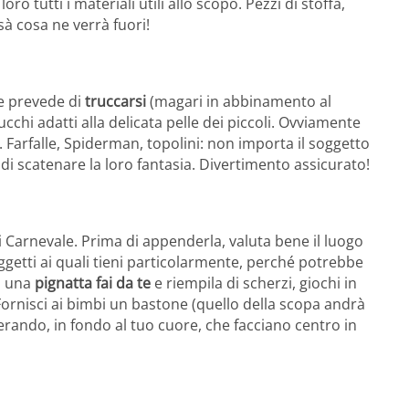
loro tutti i materiali utili allo scopo. Pezzi di stoffa,
ssà cosa ne verrà fuori!
he prevede di
truccarsi
(magari in abbinamento al
cchi adatti alla delicata pelle dei piccoli. Ovviamente
Farfalle, Spiderman, topolini: non importa il soggetto
di scatenare la loro fantasia. Divertimento assicurato!
i Carnevale. Prima di appenderla, valuta bene il luogo
ggetti ai quali tieni particolarmente, perché potrebbe
ci una
pignatta fai da te
e riempila di scherzi, giochi in
Fornisci ai bimbi un bastone (quello della scopa andrà
sperando, in fondo al tuo cuore, che facciano centro in