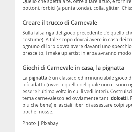
Quello che spetta a te, oltre a fare il tuo, è fornire 
bottoni, forbici (a punta tonda), colla, glitter. Chi
Creare il trucco di Carnevale
Sulla falsa riga del gioco precedente c’è quello c
costume). A tale scopo dovrai avere in casa dei tru
ognuno di loro dovrà avere davanti uno specchio. 
prescelto, i make up artist in erba avranno modo 
Giochi di Carnevale in casa, la pignatta
La
pignatta
è un classico ed irrinunciabile gioco d
più adatto (ovvero quello nel quale non ci sono o
essere l’ultima volta in cui li vedi interi). Costruis
tema carnevalesco ed ovviamente tanti
dolcetti
. 
più che bene) e lasciali liberi di assestare colpi 
poche mosse.
Photo | Pixabay