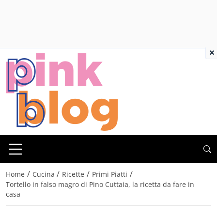
×
/
/
/
/
Home
Cucina
Ricette
Primi Piatti
Tortello in falso magro di Pino Cuttaia, la ricetta da fare in
casa