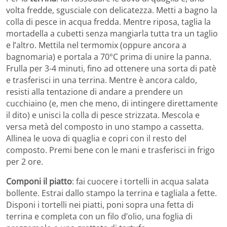
volta fredde, sgusciale con delicatezza. Metti a bagno la
colla di pesce in acqua fredda. Mentre riposa, taglia la
mortadella a cubetti senza mangiarla tutta tra un taglio
e l’altro. Mettila nel termomix (oppure ancora a
bagnomaria) e portala a 70°C prima di unire la panna.
Frulla per 3-4 minuti, fino ad ottenere una sorta di patè
e trasferisci in una terrina. Mentre è ancora caldo,
resisti alla tentazione di andare a prendere un
cucchiaino (e, men che meno, di intingere direttamente
il dito) e unisci la colla di pesce strizzata. Mescola e
versa metà del composto in uno stampo a cassetta.
Allinea le uova di quaglia e copri con il resto del
composto. Premi bene con le mani e trasferisci in frigo
per 2 ore.
Componi il
piatto
: fai cuocere i tortelli in acqua salata
bollente. Estrai dallo stampo la terrina e tagliala a fette.
Disponi i tortelli nei piatti, poni sopra una fetta di
terrina e completa con un filo d’olio, una foglia di