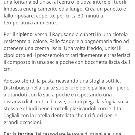
una fontana ed unisci al centro le uova intere e i tuorli.
Impasta energicamente ed a lungo. Crea un panetto e
fallo riposare, coperto, per circa 30 minuti a
temperatura ambiente.
Per il
ripieno
: versa il Ragusano a cubetti in una ciotola
resistente al calore. Fallo fondere a bagnomaria fino ad
ottenere una crema liscia. Una volta freddo, unisci il
cipollotto ed il prezzemolo tritati finemente e trasferisci
il composto in una sac a poche con bocchetta liscia da 1
cm.
Adesso stendi la pasta ricavando una sfoglia sottile.
Distribuisci nella parte superiore delle palline di ripieno
aiutandoti con la sac a poche e rispettando una
distanza di 4 cm tra di esse, quindi piega la sfoglia su se
stessa e chiudi bene i tortelli pizzicandoli con le dita.
Tagliali con la rotella dentellata che tiri fuori per le
grandi occasioni.
Per la
terrina
: fai rassodare le uova di quaglia e, una