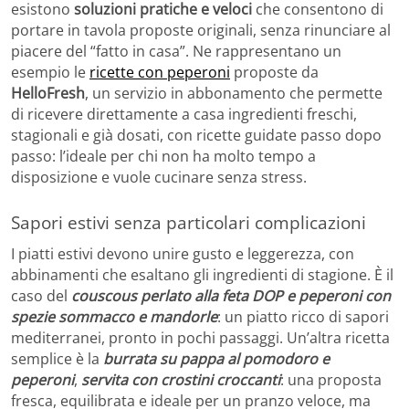
esistono
soluzioni pratiche e veloci
che consentono di
portare in tavola proposte originali, senza rinunciare al
piacere del “fatto in casa”. Ne rappresentano un
esempio le
ricette con peperoni
proposte da
HelloFresh
, un servizio in abbonamento che permette
di ricevere direttamente a casa ingredienti freschi,
stagionali e già dosati, con ricette guidate passo dopo
passo: l’ideale per chi non ha molto tempo a
disposizione e vuole cucinare senza stress.
Sapori estivi senza particolari complicazioni
I piatti estivi devono unire gusto e leggerezza, con
abbinamenti che esaltano gli ingredienti di stagione. È il
caso del
couscous perlato alla feta DOP e peperoni
con
spezie sommacco e mandorle
: un piatto ricco di sapori
mediterranei, pronto in pochi passaggi. Un’altra ricetta
semplice è la
burrata su pappa al pomodoro e
peperoni
,
servita con crostini croccanti
: una proposta
fresca, equilibrata e ideale per un pranzo veloce, ma