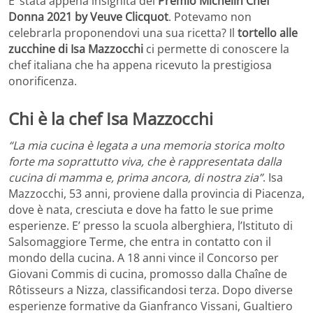
E’ stata appena insignita del
Premio Michelin Chef
Donna 2021 by Veuve Clicquot
. Potevamo non
celebrarla proponendovi una sua ricetta? Il
tortello alle
zucchine di Isa Mazzocchi
ci permette di conoscere la
chef italiana che ha appena ricevuto la prestigiosa
onorificenza.
Chi è la chef Isa Mazzocchi
“La mia cucina è legata a una memoria storica molto
forte ma soprattutto viva, che è rappresentata dalla
cucina di mamma e, prima ancora, di nostra zia”
. Isa
Mazzocchi, 53 anni, proviene dalla provincia di Piacenza,
dove è nata, cresciuta e dove ha fatto le sue prime
esperienze. E’ presso la scuola alberghiera, l’Istituto di
Salsomaggiore Terme, che entra in contatto con il
mondo della cucina. A 18 anni vince il Concorso per
Giovani Commis di cucina, promosso dalla Chaîne de
Rôtisseurs a Nizza, classificandosi terza. Dopo diverse
esperienze formative da Gianfranco Vissani, Gualtiero