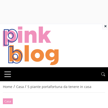
×
/
/
Home
Casa
5 piante portafortuna da tenere in casa
Casa