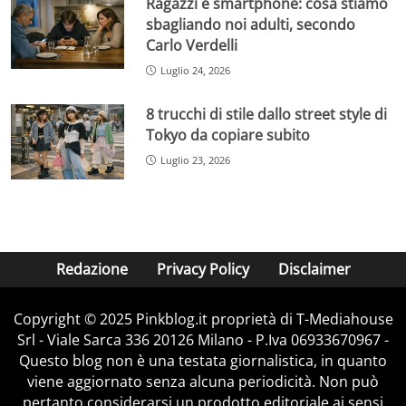
Ragazzi e smartphone: cosa stiamo
sbagliando noi adulti, secondo
Carlo Verdelli
Luglio 24, 2026
8 trucchi di stile dallo street style di
Tokyo da copiare subito
Luglio 23, 2026
Redazione
Privacy Policy
Disclaimer
Copyright © 2025 Pinkblog.it proprietà di T-Mediahouse
Srl - Viale Sarca 336 20126 Milano - P.Iva 06933670967 -
Questo blog non è una testata giornalistica, in quanto
viene aggiornato senza alcuna periodicità. Non può
pertanto considerarsi un prodotto editoriale ai sensi