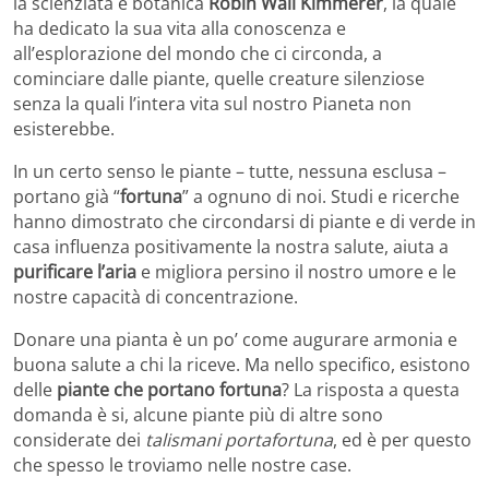
la scienziata e botanica
Robin Wall Kimmerer
, la quale
ha dedicato la sua vita alla conoscenza e
all’esplorazione del mondo che ci circonda, a
cominciare dalle piante, quelle creature silenziose
senza la quali l’intera vita sul nostro Pianeta non
esisterebbe.
In un certo senso le piante – tutte, nessuna esclusa –
portano già “
fortuna
” a ognuno di noi. Studi e ricerche
hanno dimostrato che circondarsi di piante e di verde in
casa influenza positivamente la nostra salute, aiuta a
purificare l’aria
e migliora persino il nostro umore e le
nostre capacità di concentrazione.
Donare una pianta è un po’ come augurare armonia e
buona salute a chi la riceve. Ma nello specifico, esistono
delle
piante che portano fortuna
? La risposta a questa
domanda è si, alcune piante più di altre sono
considerate dei
talismani portafortuna
, ed è per questo
che spesso le troviamo nelle nostre case.