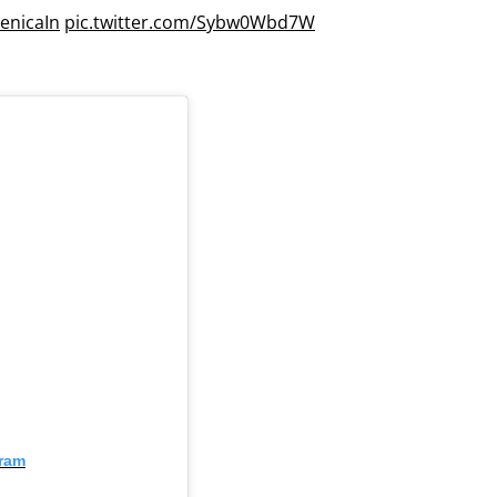
nicaIn
pic.twitter.com/Sybw0Wbd7W
gram