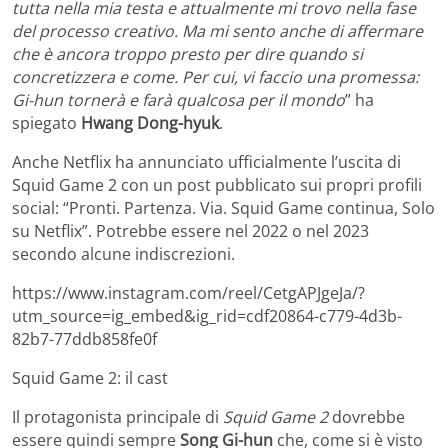
tutta nella mia testa e attualmente mi trovo nella fase
del processo creativo. Ma mi sento anche di affermare
che è ancora troppo presto per dire quando si
concretizzera e come. Per cui, vi faccio una promessa:
Gi-hun tornerà e farà qualcosa per il mondo
” ha
spiegato
Hwang Dong-hyuk
.
Anche Netflix ha annunciato ufficialmente l’uscita di
Squid Game 2 con un post pubblicato sui propri profili
social: “Pronti. Partenza. Via. Squid Game continua, Solo
su Netflix”. Potrebbe essere nel 2022 o nel 2023
secondo alcune indiscrezioni.
https://www.instagram.com/reel/CetgAPJgeJa/?
utm_source=ig_embed&ig_rid=cdf20864-c779-4d3b-
82b7-77ddb858fe0f
Squid Game 2: il cast
Il protagonista principale di
Squid Game 2
dovrebbe
essere quindi sempre
Song Gi-hun
che, come si è visto