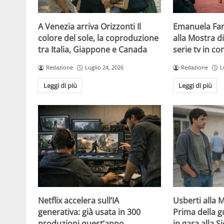
A Venezia arriva Orizzonti Il
Emanuela Fan
colore del sole, la coproduzione
alla Mostra d
tra Italia, Giappone e Canada
serie tv in c
Redazione
Luglio 24, 2026
Redazione
L
Leggi di più
Leggi di più
Netflix accelera sull’IA
Usberti alla 
generativa: già usata in 300
Prima della gu
produzioni quest’anno
in gara alla Si