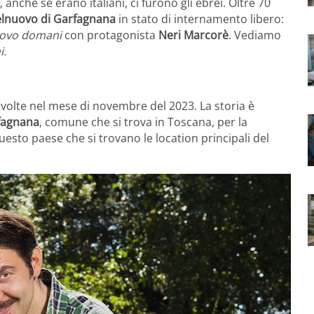
anche se erano italiani, ci furono gli ebrei. Oltre 70
lnuovo di Garfagnana
in stato di internamento libero:
uovo domani
con protagonista
Neri Marcorè
. Vediamo
i.
volte nel mese di novembre del 2023. La storia è
fagnana
, comune che si trova in Toscana, per la
uesto paese che si trovano le location principali del