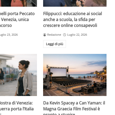
elli porta Peccato
Filippucci: educazione ai social
i Venezia, unica
anche a scuola, la sfida per
oncorso
crescere online consapevoli
uglio 23, 2026
Redazione
Luglio 22, 2026
Leggi di più
Mostra di Venezia:
Da Kevin Spacey a Can Yaman: il
erra porta l’Italia
Magna Graecia Film Festival è
c
pronto a stupire