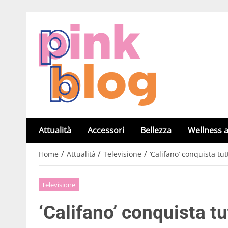
Attualità
Accessori
Bellezza
Wellness a
/
/
/
Home
Attualità
Televisione
‘Califano’ conquista t
Televisione
‘Califano’ conquista t