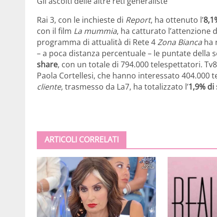
Gli ascolti delle altre reti generaliste
Rai 3, con le inchieste di
Report
, ha ottenuto l’
8,1
con il film
La mummia
, ha catturato l’attenzione d
programma di attualità di Rete 4
Zona Bianca
ha r
– a poca distanza percentuale – le puntate della s
share
, con un totale di 794.000 telespettatori. T
Paola Cortellesi, che hanno interessato 404.000 t
cliente
, trasmesso da La7, ha totalizzato l’
1,9% di
ARTICOLI CORRELATI