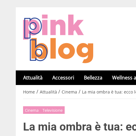
Attualità
Accessori
Bellezza
Wellness a
/
/
/
Home
Attualità
Cinema
La mia ombra è tua: ecco le
Cinema
Televisione
La mia ombra è tua: ec