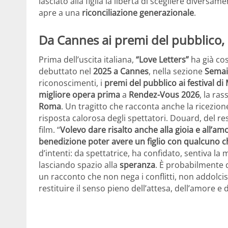
lasciato alla figlia la libertà di scegliere diversam
apre a una
riconciliazione generazionale
.
Da Cannes ai premi del pubblico, i
Prima dell’uscita italiana,
“Love Letters”
ha già cos
debuttato nel
2025 a Cannes
, nella sezione
Semai
riconoscimenti, i
premi del pubblico ai festival 
migliore opera prima
a
Rendez-Vous 2026
, la ra
Roma
. Un tragitto che racconta anche la ricezion
risposta calorosa degli spettatori. Douard, del re
film. “
Volevo dare risalto anche alla gioia e all’am
benedizione poter avere un figlio con qualcuno 
d’intenti: da spettatrice, ha confidato, sentiva la
lasciando spazio alla
speranza
. È probabilmente 
un racconto che non nega i conflitti, non addolci
restituire il senso pieno dell’attesa, dell’amore e d