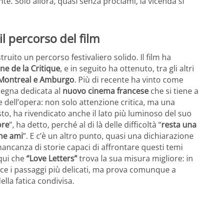
ente. Solo allora, quasi senza proclami, la vicenda si
l percorso del film
truito un percorso festivaliero solido. Il film ha
ne de la Critique
, e in seguito ha ottenuto, tra gli altri
di Montreal e Amburgo
. Più di recente ha vinto come
ssegna dedicata al
nuovo cinema francese
che si tiene a
e dell’opera: non solo attenzione critica, ma una
sto, ha rivendicato anche il lato più luminoso del suo
ore
”, ha detto, perché al di là delle difficoltà “
resta una
che ami
”. E c’è un altro punto, quasi una dichiarazione
 mancanza di storie capaci di affrontare questi temi
qui che
“Love Letters”
trova la sua misura migliore: in
sce i passaggi più delicati, ma prova comunque a
ella fatica condivisa.