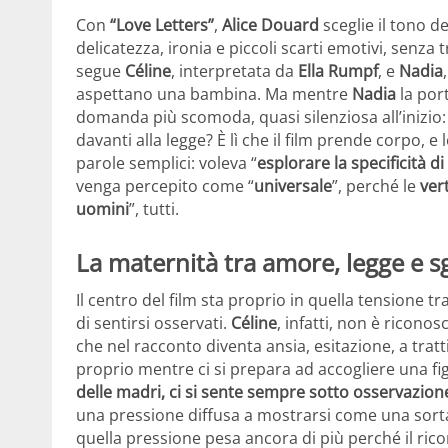
Con
“Love Letters”
,
Alice Douard
sceglie il tono d
delicatezza, ironia e piccoli scarti emotivi, senza
segue
Céline
, interpretata da
Ella Rumpf
, e
Nadia
aspettano una bambina. Ma mentre
Nadia
la por
domanda più scomoda, quasi silenziosa all’inizio: q
davanti alla legge? È lì che il film prende corpo, 
parole semplici: voleva “
esplorare la specificità d
venga percepito come “
universale
”, perché le
vert
uomini
”, tutti.
La maternità tra amore, legge e sg
Il centro del film sta proprio in quella tensione tra i
di sentirsi osservati.
Céline
, infatti, non è rico
che nel racconto diventa ansia, esitazione, a trat
proprio mentre ci si prepara ad accogliere una figl
delle madri, ci si sente sempre sotto osservazion
una pressione diffusa a mostrarsi come una sorta
quella pressione pesa ancora di più perché il ri