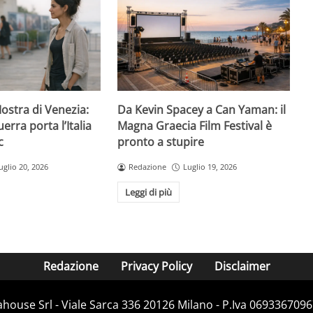
Mostra di Venezia:
Da Kevin Spacey a Can Yaman: il
erra porta l’Italia
Magna Graecia Film Festival è
c
pronto a stupire
uglio 20, 2026
Redazione
Luglio 19, 2026
Leggi di più
Redazione
Privacy Policy
Disclaimer
house Srl - Viale Sarca 336 20126 Milano - P.Iva 06933670967