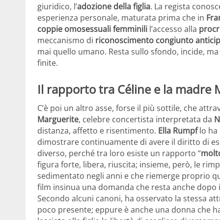
giuridico, l’
adozione della figlia
. La regista conos
esperienza personale, maturata prima che in
Fra
coppie omosessuali femminili
l’accesso alla
procr
meccanismo di
riconoscimento congiunto antici
mai quello umano. Resta sullo sfondo, incide, ma la
finite.
Il rapporto tra Céline e la madre
C’è poi un altro asse, forse il più sottile, che attr
Marguerite
, celebre concertista interpretata da
N
distanza, affetto e risentimento.
Ella Rumpf
lo ha 
dimostrare continuamente di avere il diritto di 
diverso, perché tra loro esiste un rapporto “
molt
figura forte, libera, riuscita; insieme, però, le r
sedimentato negli anni e che riemerge proprio qu
film insinua una domanda che resta anche dopo i 
Secondo alcuni canoni, ha osservato la stessa att
poco presente; eppure è anche una donna che ha 