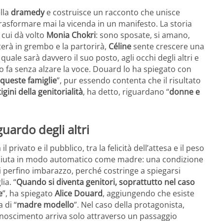
ella
dramedy
e costruisce un racconto che unisce
 trasformare mai la vicenda in un manifesto. La storia
, cui dà volto
Monia Chokri
: sono sposate, si amano,
terà in grembo e la partorirà,
Céline
sente crescere una
uale sarà davvero il suo posto, agli occhi degli altri e
e lo fa senza alzare la voce. Douard lo ha spiegato con
i queste famiglie
”, pur essendo contenta che il risultato
igini della genitorialità
, ha detto, riguardano “
donne e
uardo degli altri
l privato e il pubblico, tra la felicità dell’attesa e il peso
nosciuta in modo automatico come madre: una condizione
ti perfino imbarazzo, perché costringe a spiegarsi
ia. “
Quando si diventa genitori, soprattutto nel caso
e
”, ha spiegato
Alice Douard
, aggiungendo che esiste
 di “
madre modello
”. Nel caso della protagonista,
conoscimento arriva solo attraverso un passaggio