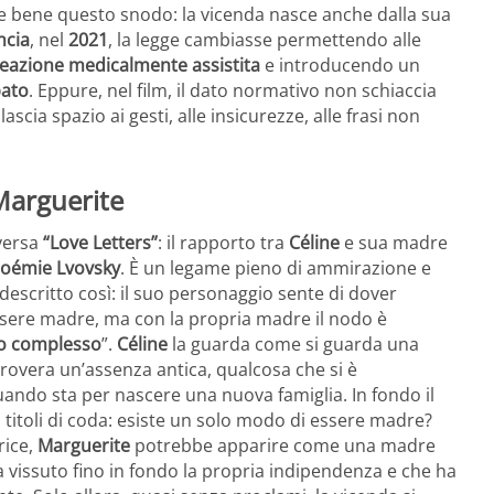
ce bene questo snodo: la vicenda nasce anche dalla sua
ncia
, nel
2021
, la legge cambiasse permettendo alle
eazione medicalmente assistita
e introducendo un
pato
. Eppure, nel film, il dato normativo non schiaccia
scia spazio ai gesti, alle insicurezze, alle frasi non
 Marguerite
aversa
“Love Letters”
: il rapporto tra
Céline
e sua madre
oémie Lvovsky
. È un legame pieno di ammirazione e
descritto così: il suo personaggio sente di dover
essere madre, ma con la propria madre il nodo è
o complesso
”.
Céline
la guarda come si guarda una
improvera un’assenza antica, qualcosa che si è
ando sta per nascere una nuova famiglia. In fondo il
titoli di coda: esiste un solo modo di essere madre?
rice,
Marguerite
potrebbe apparire come una madre
vissuto fino in fondo la propria indipendenza e che ha