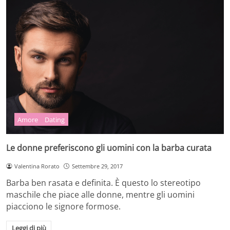
Amore
Dating
Le donne preferiscono gli uomini con la barba curata
Valentina Rorato
Settembre 29, 2017
Barba ben rasata e definita. È questo lo stereotipo
maschile che piace alle donne, mentre gli uomini
piacciono le signore formose.
Leggi di più