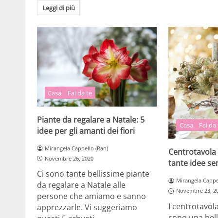
Leggi di più
Casa
Fai da te
Piante da regalare a Natale: 5
Casa
Fai da
idee per gli amanti dei fiori
Mirangela Cappello (Ran)
Centrotavola d
Novembre 26, 2020
tante idee sem
Ci sono tante bellissime piante
Mirangela Cappe
da regalare a Natale alle
Novembre 23, 2
persone che amiamo e sanno
I centrotavola
apprezzarle. Vi suggeriamo
sono una bell