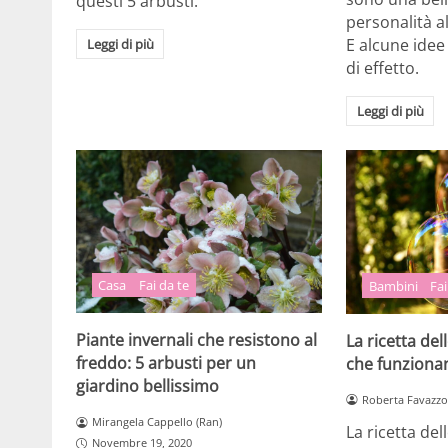
questi 5 arbusti.
personalità a
E alcune ide
Leggi di più
di effetto.
Leggi di più
Casa
Fai da te
Bambini
Fai
Piante invernali che resistono al
La ricetta del
freddo: 5 arbusti per un
che funziona
giardino bellissimo
Roberta Favazzo
Mirangela Cappello (Ran)
La ricetta del
Novembre 19, 2020