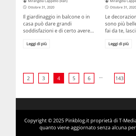
Mirangela Cappello (Ran)
Mirangela Cappe
Ottobre 31, 2020
Ottobre 31, 202
Il giardinaggio in balcone o in
Le decorazion
casa può dare grandi
sono più bell
soddisfazioni e di certo avere…
fai da te, la
Leggi di più
Leggi di più
...
2
3
4
5
6
143
Copyright © 2025 Pinkblog.it proprietà di T-Media
quanto viene aggiornato senza alcuna perio