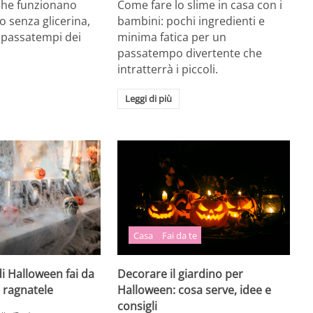
 che funzionano
Come fare lo slime in casa con i
o senza glicerina,
bambini: pochi ingredienti e
i passatempi dei
minima fatica per un
passatempo divertente che
intratterrà i piccoli.
Leggi di più
Casa
Fai da te
i Halloween fai da
Decorare il giardino per
e ragnatele
Halloween: cosa serve, idee e
consigli