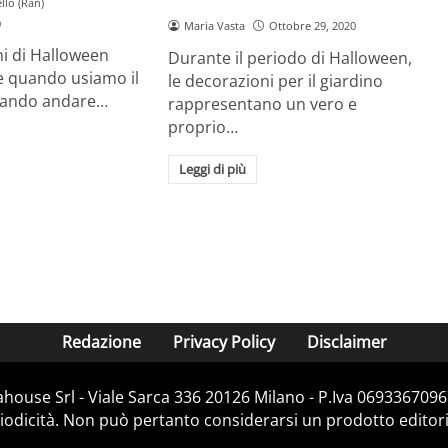
llo (Ran)
0
Maria Vasta
Ottobre 29, 2020
i di Halloween
Durante il periodo di Halloween,
e quando usiamo il
le decorazioni per il giardino
sciando andare…
rappresentano un vero e
proprio…
Leggi di più
Redazione
Privacy Policy
Disclaimer
house Srl - Viale Sarca 336 20126 Milano - P.Iva 06933670967
dicità. Non può pertanto considerarsi un prodotto editorial