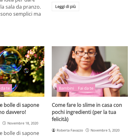
lla sala da pranzo.
Leggi di più
e sono semplici ma
 da te
Bambini
Fai da te
le bolle di sapone
Come fare lo slime in casa con
no davvero!
pochi ingredienti (per la tua
felicità)
Novembre 18, 2020
Roberta Favazzo
Novembre 5, 2020
le bolle di sapone