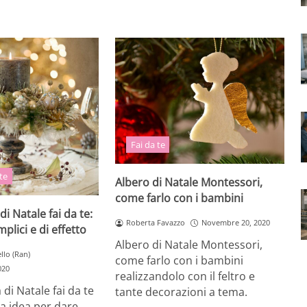
Fai da te
 te
Albero di Natale Montessori,
come farlo con i bambini
i Natale fai da te:
Roberta Favazzo
Novembre 20, 2020
plici e di effetto
Albero di Natale Montessori,
llo (Ran)
come farlo con i bambini
020
realizzandolo con il feltro e
 di Natale fai da te
tante decorazioni a tema.
a idea per dare