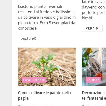
fatte in casa
Esistono piante invernali
davvero: con 
resistenti al freddo e bellissime,
perfette per 
da coltivare in vaso o giardino in
bimbi.
piena terra. Ecco 5 esemplari da
conoscere.
Leggi di più
Leggi di più
Casa
Fai da te
Fai da te
Come coltivare le patate nella
Decorazioni d
paglia
te: fantasmi 