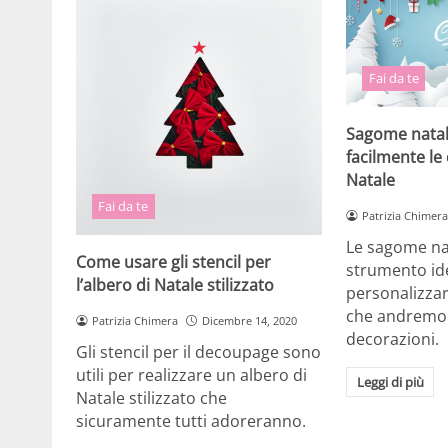
Fai da te
Sagome natali
facilmente le
Natale
Fai da te
Patrizia Chimera
Le sagome nat
Come usare gli stencil per
strumento id
l’albero di Natale stilizzato
personalizzar
che andremo
Patrizia Chimera
Dicembre 14, 2020
decorazioni.
Gli stencil per il decoupage sono
utili per realizzare un albero di
Leggi di più
Natale stilizzato che
sicuramente tutti adoreranno.