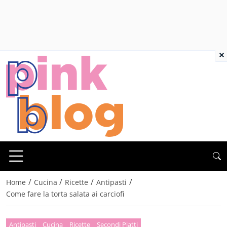
×
/
/
/
/
Home
Cucina
Ricette
Antipasti
Come fare la torta salata ai carciofi
Antipasti
Cucina
Ricette
Secondi Piatti