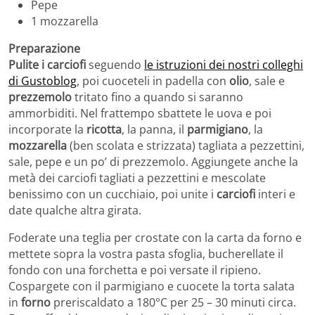
Pepe
1 mozzarella
Preparazione
Pulite i carciofi
seguendo
le istruzioni dei nostri colleghi
di Gustoblog
, poi cuoceteli in padella con
olio
, sale e
prezzemolo
tritato fino a quando si saranno
ammorbiditi. Nel frattempo sbattete le uova e poi
incorporate la
ricotta
, la panna, il
parmigiano
, la
mozzarella
(ben scolata e strizzata) tagliata a pezzettini,
sale, pepe e un po’ di prezzemolo. Aggiungete anche la
metà dei carciofi tagliati a pezzettini e mescolate
benissimo con un cucchiaio, poi unite i
carciofi
interi e
date qualche altra girata.
Foderate una teglia per crostate con la carta da forno e
mettete sopra la vostra pasta sfoglia, bucherellate il
fondo con una forchetta e poi versate il ripieno.
Cospargete con il parmigiano e cuocete la torta salata
in
forno
preriscaldato a 180°C per 25 – 30 minuti circa.