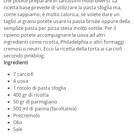
che potete preparare in tantissimi modi diversi. La
ricetta base prevede di utilizzare la pasta sfoglia ma,
come sappiamo, è molto calorica, se volete dare un
taglio ai grassi potete usare la pasta brisèe oppure della
semplice pasta per pizza stesa molto sottile. Per il
ripieno potete accompagnare le uova ad altri
ingredienti come ricotta, Philadelphia o altri formaggi
cremosi o neutri. Ecco la ricetta della torta ai carciofi
secondo pinkblog.
Ingredienti
7 carciofi
4 uova
1 rotolo di pasta sfoglia
400 gr di ricotta
50 gr di parmigiano
500 ml di panna (facoltativa)
Prezzemolo
Olio
Sale