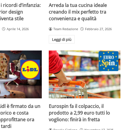
 ricordi d’infanzia:
Arreda la tua cucina ideale
rior design
creando il mix perfetto tra
venta stile
convenienza e qualità
Aprile 14, 2026
Team Redazione
Febbraio 27, 2026
Leggi di più
Lidl è firmato da un
Eurospin fa il colpaccio, il
orico e costa
prodotto a 2,99 euro tutti lo
approfittane ora
vogliono: finirà in fretta
 tardi
Rosalia Gigliano
Novembre 17, 2025