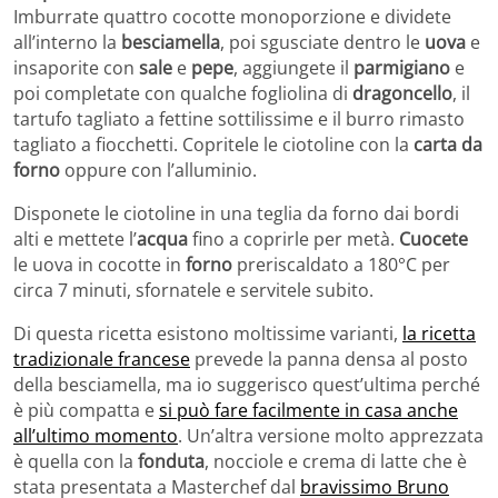
Imburrate quattro cocotte monoporzione e dividete
all’interno la
besciamella
, poi sgusciate dentro le
uova
e
insaporite con
sale
e
pepe
, aggiungete il
parmigiano
e
poi completate con qualche fogliolina di
dragoncello
, il
tartufo tagliato a fettine sottilissime e il burro rimasto
tagliato a fiocchetti. Copritele le ciotoline con la
carta da
forno
oppure con l’alluminio.
Disponete le ciotoline in una teglia da forno dai bordi
alti e mettete l’
acqua
fino a coprirle per metà.
Cuocete
le uova in cocotte in
forno
preriscaldato a 180°C per
circa 7 minuti, sfornatele e servitele subito.
Di questa ricetta esistono moltissime varianti,
la ricetta
tradizionale francese
prevede la panna densa al posto
della besciamella, ma io suggerisco quest’ultima perché
è più compatta e
si può fare facilmente in casa anche
all’ultimo momento
. Un’altra versione molto apprezzata
è quella con la
fonduta
, nocciole e crema di latte che è
stata presentata a Masterchef dal
bravissimo Bruno