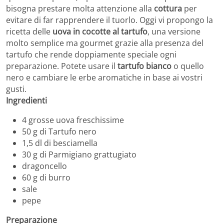
bisogna prestare molta attenzione alla
cottura
per
evitare di far rapprendere il tuorlo. Oggi vi propongo la
ricetta delle
uova in cocotte al tartufo
, una versione
molto semplice ma gourmet grazie alla presenza del
tartufo che rende doppiamente speciale ogni
preparazione. Potete usare il
tartufo bianco
o quello
nero e cambiare le erbe aromatiche in base ai vostri
gusti.
Ingredienti
4 grosse uova freschissime
50 g di Tartufo nero
1,5 dl di besciamella
30 g di Parmigiano grattugiato
dragoncello
60 g di burro
sale
pepe
Preparazione