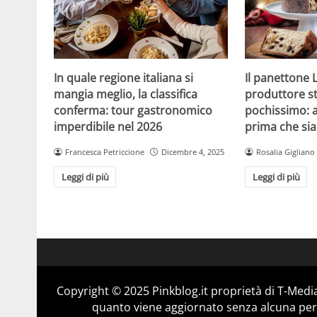
In quale regione italiana si
Il panettone 
mangia meglio, la classifica
produttore st
conferma: tour gastronomico
pochissimo: 
imperdibile nel 2026
prima che sia
Francesca Petriccione
Dicembre 4, 2025
Rosalia Gigliano
Leggi di più
Leggi di più
Copyright © 2025 Pinkblog.it proprietà di T-Media
quanto viene aggiornato senza alcuna perio