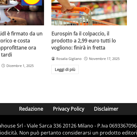
Lidl è firmato da un
Eurospin fa il colpaccio, il
orico e costa
prodotto a 2,99 euro tutti lo
approfittane ora
vogliono: finirà in fretta
 tardi
Rosalia Gigliano
Novembre 17, 2025
Dicembre 1, 2025
Leggi di più
Redazione
Privacy Policy
Disclaimer
house Srl - Viale Sarca 336 20126 Milano - P.Iva 06933670967
dicità. Non può pertanto considerarsi un prodotto editorial