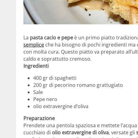
La
pasta cacio e pepe
è un primo piatto tradiziona
semplice
che ha bisogno di pochi ingredienti ma c
con molta cura. Questo piatto va preparato all’u
caldo e soprattutto cremoso.
Ingredienti
400 gr di spaghetti
200 gr di pecorino romano grattugiato
Sale
Pepe nero
olio extravergine d’oliva
Preparazione
Prendete una pentola spaziosa e mettete l’acqua 
cucchiaio di
olio extravergine di oliva
, versate gli