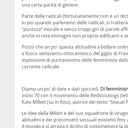
una certa parità di genere.
Parte delle radicali (fortunatamente non è un di
in poi quando parleremo delle radicali, si tratterà
“purezza” morale e senza troppi giri di parole affi
anche in rete immagini non proprio edificanti e a
Posto che un po’ questa attitudine a bollare onl
a fuoco settecento-ottocentesco del giglio di Franc
esplosione di puritanesimo delle femministe della
corrente radicale.
Diamo un po’ di date e dati spiccioli.
Di femminis
inizio 70 con il movimento delle Redstockings (let
Kate Millett (su in foto), autrice del testo “Sexual P
Le idee della Millett e del suo squadrone di virag
abitudini e dei preconcetti sessuali esistenti fin
il mondo e si arroga il diritto di sottomettere la 