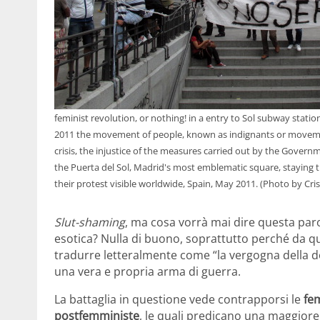
feminist revolution, or nothing! in a entry to Sol subway stati
2011 the movement of people, known as indignants or movement 
crisis, the injustice of the measures carried out by the Govern
the Puerta del Sol, Madrid's most emblematic square, staying t
their protest visible worldwide, Spain, May 2011. (Photo by Cri
Slut-shaming
, ma cosa vorrà mai dire questa par
esotica? Nulla di buono, soprattutto perché da 
tradurre letteralmente come “la vergogna della d
una vera e propria arma di guerra.
La battaglia in questione vede contrapporsi le
fe
postfemministe
, le quali predicano una maggiore