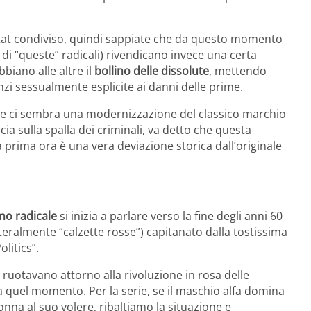
ctat condiviso, quindi sappiate che da questo momento
 di “queste” radicali) rivendicano invece una certa
bbiano alle altre il
bollino delle dissolute
, mettendo
nzi sessualmente esplicite ai danni delle prime.
ine ci sembra una modernizzazione del classico marchio
ia sulla spalla dei criminali, va detto che questa
 prima ora è una vera deviazione storica dall’originale
mo radicale
si inizia a parlare verso la fine degli anni 60
teralmente “calzette rosse”) capitanato dalla tostissima
olitics”.
o ruotavano attorno alla rivoluzione in rosa delle
o a quel momento. Per la serie, se il maschio alfa domina
donna al suo volere, ribaltiamo la situazione e