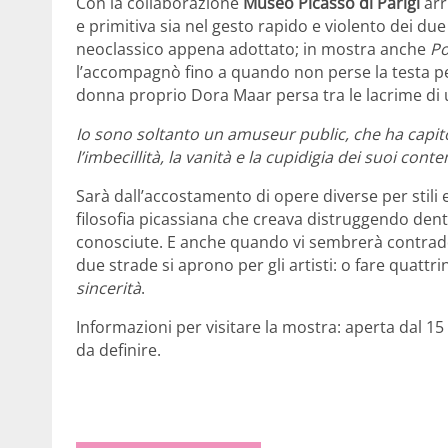
Con la collaborazione
Museo Picasso di Parigi
arr
e primitiva sia nel gesto rapido e violento dei due
neoclassico appena adottato; in mostra anche
Po
l’accompagnò fino a quando non perse la testa p
donna proprio Dora Maar persa tra le lacrime di 
Io sono soltanto un amuseur public, che ha capit
l’imbecillità, la vanità e la cupidigia dei suoi con
Sarà dall’accostamento di opere diverse per stili
filosofia picassiana che creava distruggendo dent
conosciute. E anche quando vi sembrerà contraddi
due strade si aprono per gli artisti: o fare quattrin
sincerità
.
Informazioni per visitare la mostra: aperta dal 1
da definire.