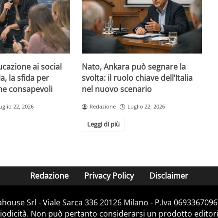
ucazione ai social
Nato, Ankara può segnare la
, la sfida per
svolta: il ruolo chiave dell’Italia
ne consapevoli
nel nuovo scenario
uglio 22, 2026
Redazione
Luglio 22, 2026
Leggi di più
Redazione
Privacy Policy
Disclaimer
house Srl - Viale Sarca 336 20126 Milano - P.Iva 06933670967
dicità. Non può pertanto considerarsi un prodotto editorial