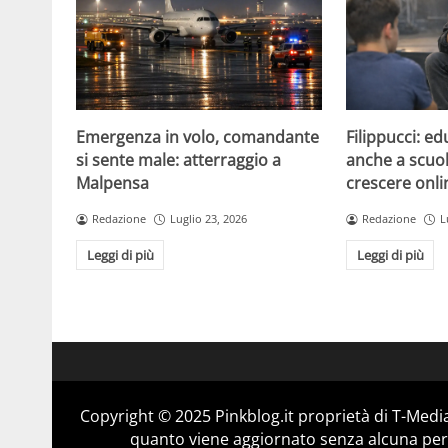
Emergenza in volo, comandante
Filippucci: ed
si sente male: atterraggio a
anche a scuola
Malpensa
crescere onli
Redazione
Luglio 23, 2026
Redazione
L
Leggi di più
Leggi di più
Copyright © 2025 Pinkblog.it proprietà di T-Media
quanto viene aggiornato senza alcuna perio