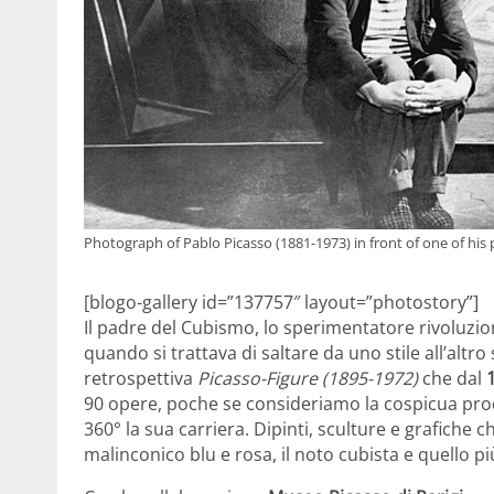
Photograph of Pablo Picasso (1881-1973) in front of one of his 
[blogo-gallery id=”137757″ layout=”photostory”]
Il padre del Cubismo, lo sperimentatore rivoluzion
quando si trattava di saltare da uno stile all’altr
retrospettiva
Picasso-Figure (1895-1972)
che dal
90 opere, poche se consideriamo la cospicua produ
360° la sua carriera. Dipinti, sculture e grafiche c
malinconico blu e rosa, il noto cubista e quello p