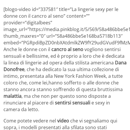
[blogo-video id=”337581″ title=”La lingerie sexy per le
donne con il cancro al seno” content=””
provider=”digitalbees”
image_url=”https://media.pinkblog.it/5/569/58a486bbe5
thumb_maxres=”0″ url=”58a486bbe5e168ba5718b113″
embed=”PGRpdiBpZD0nbXAtdmlkZW9fY29udGVudF9fMzM3
Anche le donne con il
cancro al seno
vogliono sentirsi
sensuali e bellissime, ed è proprio a loro che è dedicata
la linea di lingerie ad opera della stilista americana
Dana
Donofree
, che ha dedicato la sua ultima collezione di
intimo, presentata alla New York Fashion Week, a tutte
coloro che, come lei,hanno sofferto o alle donne che
stanno ancora stanno soffrendo di questa bruttissima
malattia
, ma che non per questo sono disposte a
rinunciare al piacere di
sentirsi sensuali
e sexy in
camera da letto.
Come potete vedere nel
video
che vi segnaliamo qui
sopra, i modelli presentati alla sfilata sono stati