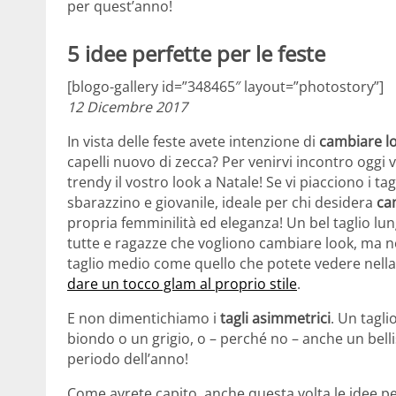
per quest’anno!
5 idee perfette per le feste
[blogo-gallery id=”348465″ layout=”photostory”]
12 Dicembre 2017
In vista delle feste avete intenzione di
cambiare l
capelli nuovo di zecca? Per venirvi incontro oggi
trendy il vostro look a Natale! Se vi piacciono i t
sbarazzino e giovanile, ideale per chi desidera
ca
propria femminilità ed eleganza! Un bel taglio lun
tutte e ragazze che vogliono cambiare look, ma n
taglio medio come quello che potete vedere nella
dare un tocco glam al proprio stile
.
E non dimentichiamo i
tagli asimmetrici
. Un tagl
biondo o un grigio, o – perché no – anche un belli
periodo dell’anno!
Come avrete capito, anche questa volta le idee p