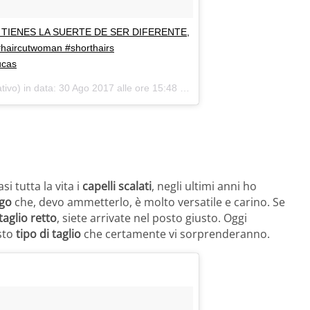
 " SI TIENES LA SUERTE DE SER DIFERENTE,
aircutwoman #shorthairs
ucas
ivo) in data:
30 Ago 2017 alle ore 15:48 PDT
i tutta la vita i
capelli scalati
, negli ultimi anni ho
ngo
che, devo ammetterlo, è molto versatile e carino. Se
taglio retto
, siete arrivate nel posto giusto. Oggi
sto
tipo di taglio
che certamente vi sorprenderanno.