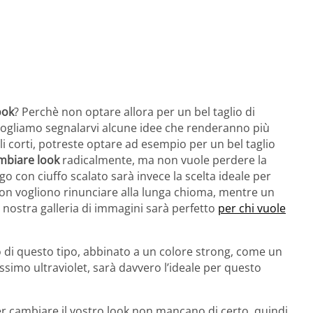
ook
? Perchè non optare allora per un bel taglio di
 vogliamo segnalarvi alcune idee che renderanno più
agli corti, potreste optare ad esempio per un bel taglio
mbiare look
radicalmente, ma non vuole perdere la
go con ciuffo scalato sarà invece la scelta ideale per
on vogliono rinunciare alla lunga chioma, mentre un
 nostra galleria di immagini sarà perfetto
per chi vuole
io di questo tipo, abbinato a un colore strong, come un
ssimo ultraviolet, sarà davvero l’ideale per questo
er cambiare il vostro look non mancano di certo, quindi