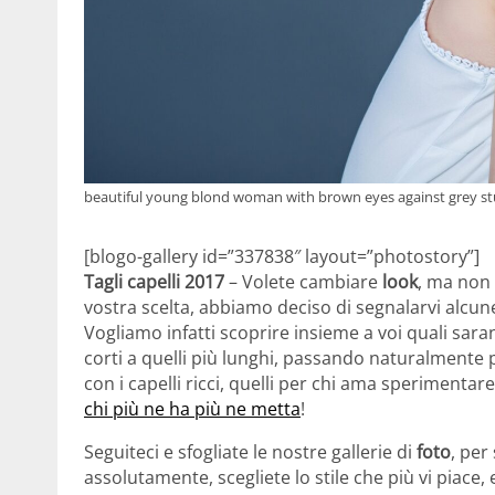
beautiful young blond woman with brown eyes against grey s
[blogo-gallery id=”337838″ layout=”photostory”]
Tagli capelli 2017
– Volete cambiare
look
, ma non 
vostra scelta, abbiamo deciso di segnalarvi alcu
Vogliamo infatti scoprire insieme a voi quali sara
corti a quelli più lunghi, passando naturalmente 
con i capelli ricci, quelli per chi ama sperimentare
chi più ne ha più ne metta
!
Seguiteci e sfogliate le nostre gallerie di
foto
, per
assolutamente, scegliete lo stile che più vi piace, e