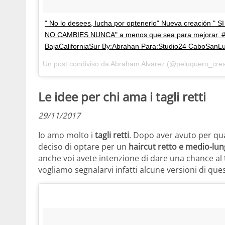
" No lo desees, lucha por optenerlo" Nueva creación
NO CAMBIES NUNCA" a menos que sea para mejorar. #h
BajaCaliforniaSur By:Abrahan Para:Studio24 CaboSanL
Un post condiviso da Abraham Alvarez (@peluquero_creat
Le idee per chi ama i tagli retti
29/11/2017
Io amo molto i
tagli retti
. Dopo aver avuto per quas
deciso di optare per un
haircut retto e medio-lu
anche voi avete intenzione di dare una chance al
vogliamo segnalarvi infatti alcune versioni di que