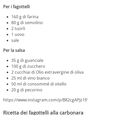
Per i fagottelli
160 g di farina
80 g di semolino
2 tuorli
1 uovo
sale
Per la salsa
35 g di guanciale
100 g di zucchero
2 cucchiai di Olio extravergine di oliva
25 ml di vino bianco
50 ml di consommé di vitello
20 g di pecorino
https://www.instagram.com/p/B82cgAPJz1f/
Ricetta dei fagottelli alla carbonara