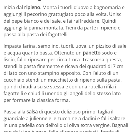
Inizia dal
ripieno
. Monta i tuorli d’uovo a bagnomaria e
aggiungi il pecorino grattugiato poco alla volta. Unisci
del pepe bianco e del sale, e fai raffreddare. Quindi
aggiungi la panna montata. Tieni da parte il ripieno e
passa alla pasta dei fagottelli.
Impasta farina, semolino, tuorli, uova, un pizzico di sale
e acqua quanto basta. Ottenuto un
panetto
sodo e
liscio, fallo riposare per circa 1 ora. Trascorsa questa,
stendi la pasta finemente e ricava dei quadrati di 7 cm
di lato con uno stampino apposito. Con l’aiuto di un
cucchiaio stendi un mucchietto di ripieno sulla pasta,
quindi chiudila su se stessa e con una rotella rifila i
fagottelli e chiudili unendo gli angoli dello stesso lato
per formare la classica forma.
Passa alla
salsa
di questo delizioso primo: taglia il
guanciale a julienne e le zucchine a dadini e falli saltare
in una padella con dell’olio di oliva extra vergine. Bagnali
con del vino bianco, fallo sfumare e unisci il fondo di