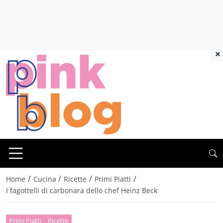
×
/
/
/
/
Home
Cucina
Ricette
Primi Piatti
I fagottelli di carbonara dello chef Heinz Beck
Primi Piatti
Ricette