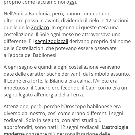
proprio come facciamo noi oggi.
Nell’Antica Babilonia, però, hanno compiuto un
ulteriore passo in avanti, dividendo il cielo in 12 sezioni,
quelle dello
Zodiaco
. In ognuna di queste c’era una
costellazione. Il Sole ogni mese ne attraversava una
differente. E i
segni zodiacali
derivano proprio dal nome
delle Costellazioni che potevano essere osservate
all’epoca dei Babilonesi.
A ogni segno e quindi a ogni costellazione venivano
date delle caratteristiche derivanti dal simbolo assunto.
Il Leone era forte, la Bilancia era calma, l’Ariete era
impetuoso, il Cancro ero fecondo, il Capricorno era un
segno legato all’energia della Terra.
Attenzione, però, perché l’Oroscopo babilonese era
diverso dal nostro, così come erano differenti i segni
zodiacali. Solo in seguito, con altri studi più
approfonditi, sono nati i 12 segni zodiacali.
L’astrologia
moderna
consente più personalizzazione delle