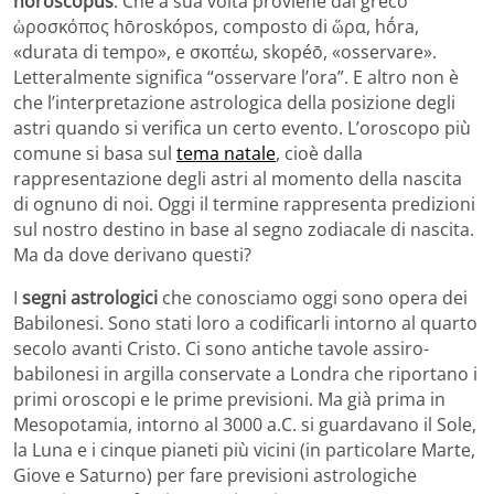
hōroscopus
. Che a sua volta proviene dal greco
ὡροσκόπος hōroskópos, composto di ὥρα, hṓra,
«durata di tempo», e σκοπέω, skopéō, «osservare».
Letteralmente significa “osservare l’ora”. E altro non è
che l’interpretazione astrologica della posizione degli
astri quando si verifica un certo evento. L’oroscopo più
comune si basa sul
tema natale
, cioè dalla
rappresentazione degli astri al momento della nascita
di ognuno di noi. Oggi il termine rappresenta predizioni
sul nostro destino in base al segno zodiacale di nascita.
Ma da dove derivano questi?
I
segni astrologici
che conosciamo oggi sono opera dei
Babilonesi. Sono stati loro a codificarli intorno al quarto
secolo avanti Cristo. Ci sono antiche tavole assiro-
babilonesi in argilla conservate a Londra che riportano i
primi oroscopi e le prime previsioni. Ma già prima in
Mesopotamia, intorno al 3000 a.C. si guardavano il Sole,
la Luna e i cinque pianeti più vicini (in particolare Marte,
Giove e Saturno) per fare previsioni astrologiche