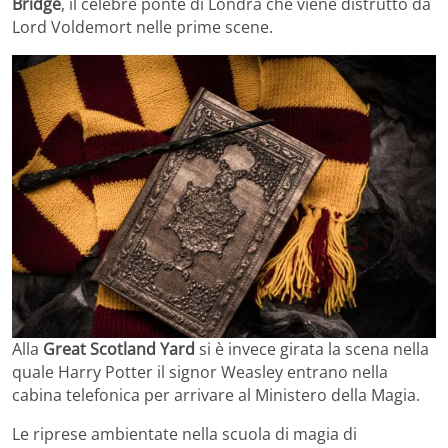
Bridge
, il celebre ponte di Londra che viene distrutto da
Lord Voldemort nelle prime scene.
Alla
Great Scotland Yard
si è invece girata la scena nella
quale Harry Potter il signor Weasley entrano nella
cabina telefonica per arrivare al Ministero della Magia.
Le riprese ambientate nella scuola di magia di