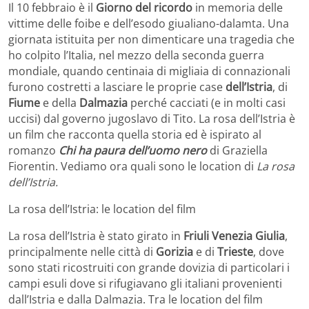
Il 10 febbraio è il
Giorno del ricordo
in memoria delle
vittime delle foibe e dell’esodo giualiano-dalamta. Una
giornata istituita per non dimenticare una tragedia che
ho colpito l’Italia, nel mezzo della seconda guerra
mondiale, quando centinaia di migliaia di connazionali
furono costretti a lasciare le proprie case
dell’Istria
, di
Fiume
e della
Dalmazia
perché cacciati (e in molti casi
uccisi) dal governo jugoslavo di Tito. La rosa dell’Istria è
un film che racconta quella storia ed è ispirato al
romanzo
Chi ha paura dell’uomo nero
di Graziella
Fiorentin. Vediamo ora quali sono le location di
La rosa
dell’Istria.
La rosa dell’Istria: le location del film
La rosa dell’Istria è stato girato in
Friuli Venezia Giulia
,
principalmente nelle città di
Gorizia
e di
Trieste
, dove
sono stati ricostruiti con grande dovizia di particolari i
campi esuli dove si rifugiavano gli italiani provenienti
dall’Istria e dalla Dalmazia. Tra le location del film