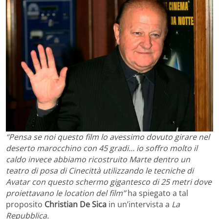
“Pensa se noi questo film lo avessimo dovuto girare nel
deserto marocchino con 45 gradi… io soffro molto il
caldo invece abbiamo ricostruito Marte dentro un
teatro di posa di Cinecittà utilizzando le tecniche di
Avatar con questo schermo gigantesco di 25 metri dove
proiettavano le location del film”
ha spiegato a tal
proposito
Christian De Sica
in un’intervista a
La
Repubblica.