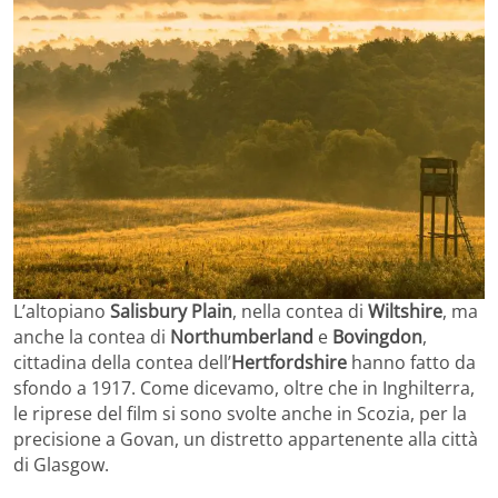
L’altopiano
Salisbury Plain
, nella contea di
Wiltshire
, ma
anche la contea di
Northumberland
e
Bovingdon
,
cittadina della contea dell’
Hertfordshire
hanno fatto da
sfondo a 1917. Come dicevamo, oltre che in Inghilterra,
le riprese del film si sono svolte anche in Scozia, per la
precisione a Govan, un distretto appartenente alla città
di Glasgow.