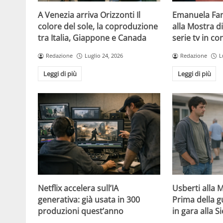
A Venezia arriva Orizzonti Il
Emanuela Fan
colore del sole, la coproduzione
alla Mostra d
tra Italia, Giappone e Canada
serie tv in c
Redazione
Luglio 24, 2026
Redazione
L
Leggi di più
Leggi di più
Netflix accelera sull’IA
Usberti alla 
generativa: già usata in 300
Prima della gu
produzioni quest’anno
in gara alla Si