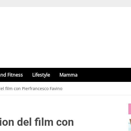
nd Fitness
Lifestyle
Mamma
 del film con Pierfrancesco Favino
tion del film con