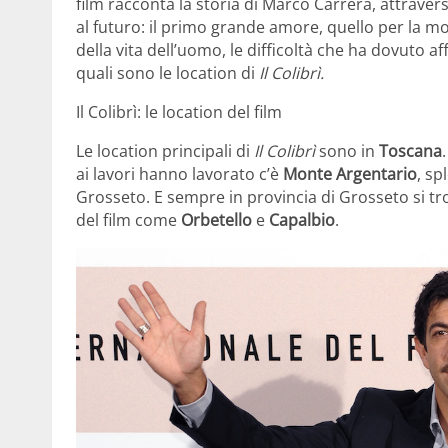
film racconta la storia di Marco Carrera, attravers
al futuro: il primo grande amore, quello per la mogl
della vita dell’uomo, le difficoltà che ha dovuto 
quali sono le location di
Il Colibrì.
Il Colibrì: le location del film
Le location principali di
Il Colibrì
sono in
Toscana
ai lavori hanno lavorato c’è
Monte Argentario
, sp
Grosseto. E sempre in provincia di Grosseto si tr
del film come
Orbetello
e
Capalbio
.