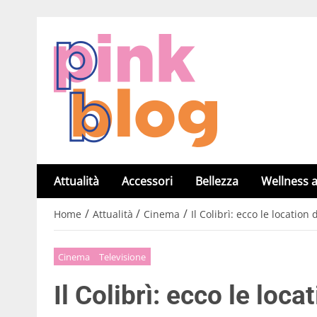
Attualità
Accessori
Bellezza
Wellness a
/
/
/
Home
Attualità
Cinema
Il Colibrì: ecco le location
Cinema
Televisione
Il Colibrì: ecco le loca