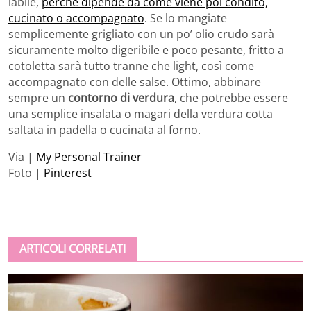
labile,
perché dipende da come viene poi condito,
cucinato o accompagnato
. Se lo mangiate
semplicemente grigliato con un po’ olio crudo sarà
sicuramente molto digeribile e poco pesante, fritto a
cotoletta sarà tutto tranne che light, così come
accompagnato con delle salse. Ottimo, abbinare
sempre un
contorno di verdura
, che potrebbe essere
una semplice insalata o magari della verdura cotta
saltata in padella o cucinata al forno.
Via |
My Personal Trainer
Foto |
Pinterest
ARTICOLI CORRELATI