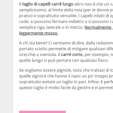
Il
taglio di capelli carré lungo
altro non è che un ca
semplicissimo, al limite della noia (per le donne
pratico e soprattutto versatile. I capelli infatti d
code, si possono fermare indietro o si possono rac
semplice riga, laterale o in mezzo.
Normalmente, s
leggermente mosso.
A chi sta bene? Ci sentiamo di dire, dalla redazio
portato sciolto permette di mitigare qualsiasi di
orecchie a sventola. Il
carré corto
, per esempio, n
quello lungo si può portare con qualsiasi fisico.
Se vogliamo essere pignole, visto che trattasi di l
quelle signore che hanno il naso un po’ troppo p
soprattutto evitate un taglio in pari. Infine, è pe
questo taglio è molto facile da gestire e vi perme