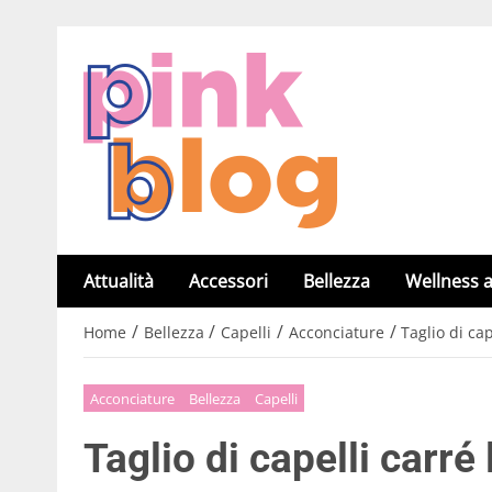
Attualità
Accessori
Bellezza
Wellness a
/
/
/
/
Home
Bellezza
Capelli
Acconciature
Taglio di ca
Acconciature
Bellezza
Capelli
Taglio di capelli carré