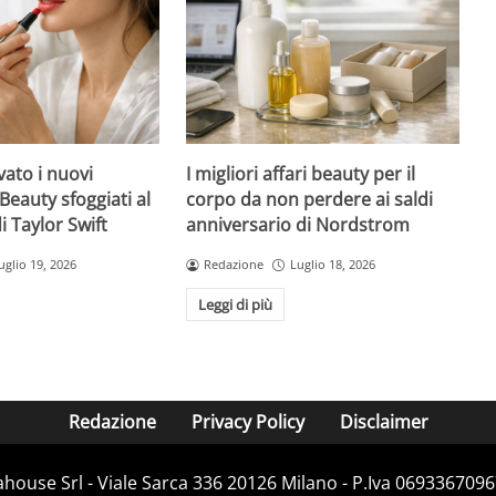
ato i nuovi
I migliori affari beauty per il
Beauty sfoggiati al
corpo da non perdere ai saldi
 Taylor Swift
anniversario di Nordstrom
uglio 19, 2026
Redazione
Luglio 18, 2026
Leggi di più
Redazione
Privacy Policy
Disclaimer
house Srl - Viale Sarca 336 20126 Milano - P.Iva 06933670967