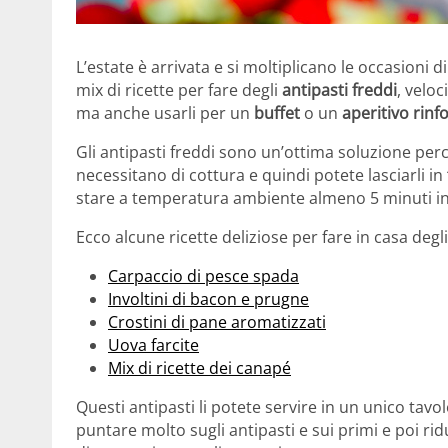
L’estate è arrivata e si moltiplicano le occasioni d
mix di ricette per fare degli
antipasti freddi
, veloc
ma anche usarli per un
buffet
o un
aperitivo rinf
Gli antipasti freddi sono un’ottima soluzione pe
necessitano di cottura e quindi potete lasciarli in
stare a temperatura ambiente almeno 5 minuti i
Ecco alcune ricette deliziose per fare in casa degli a
Carpaccio di pesce spada
Involtini di bacon e prugne
Crostini di pane aromatizzati
Uova farcite
Mix di ricette dei canapé
Questi antipasti li potete servire in un unico tavo
puntare molto sugli antipasti e sui primi e poi ri