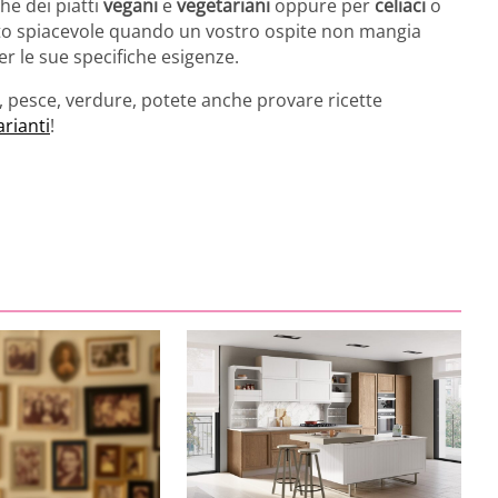
he dei piatti
vegani
e
vegetariani
oppure per
celiaci
o
olto spiacevole quando un vostro ospite non mangia
r le sue specifiche esigenze.
rne, pesce, verdure, potete anche provare ricette
arianti
!