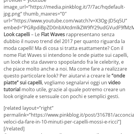
provider=”youtube”
image_url=”https://media.pinkblog.it/7/7ac/hqdefault-
jpg.png” thumb_maxres=”0″
url=”https://www.youtube.com/watch?v=X3Og-JD5q5U”
embed=”PGRpdiBpZD0nbXAtdmlkZW9fY29udGVudF9fMzM4
Look capelli
– Le
Flat Waves
rappresentano senza
dubbio il nuovo trend del 2017 per quanto riguarda la
moda capelli! Ma di cosa si tratta esattamente? Con il
nome Flat Waves si intendono le onde piatte sui capelli,
un look che sta davvero spopolando fra le celebrity, e
che piace molto anche a noi. Ma come fare a realizzare
questo particolare look? Per aiutarvi a creare le
“onde
piatte” sui capelli
, vogliamo segnalarvi oggi un
video
tutorial
molto utile, grazie al quale potremo creare un
look originale e sensuale con pochi e semplici gesti.
[related layout=”right”
permalink=”https://www.pinkblog.it/post/316781/acconcia
veloci-da-fare-in-10-minuti-per-capelli-mossi-e-ricci”]
[/related]