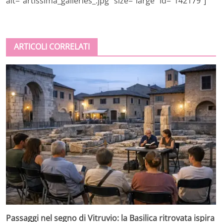
alt=”artissima_galleries_.jpg” size=”large” id=”142179″]
ARTICOLI CORRELATI
Passaggi nel segno di Vitruvio: la Basilica ritrovata ispira