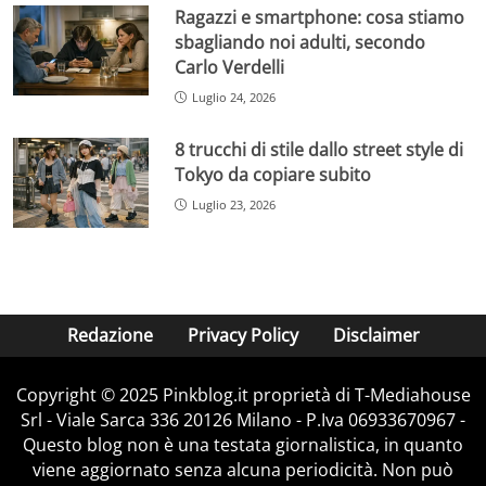
Ragazzi e smartphone: cosa stiamo
sbagliando noi adulti, secondo
Carlo Verdelli
Luglio 24, 2026
8 trucchi di stile dallo street style di
Tokyo da copiare subito
Luglio 23, 2026
Redazione
Privacy Policy
Disclaimer
Copyright © 2025 Pinkblog.it proprietà di T-Mediahouse
Srl - Viale Sarca 336 20126 Milano - P.Iva 06933670967 -
Questo blog non è una testata giornalistica, in quanto
viene aggiornato senza alcuna periodicità. Non può