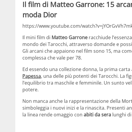
Il film di Matteo Garrone: 15 arcan
moda Dior
https://www.youtube.com/watch?v=jYOrGvVh7mk
Il mini film di
Matteo Garrone
racchiude l’essenza 
mondo dei Tarocchi, attraverso domande e possib
Gli arcani che appaiono nel film sono 15, ma come
complessa che vale per 78.
Ed essendo una collezione donna, la prima carta 
Papessa
, una delle più potenti dei Tarocchi. La fi
l’equilibrio tra maschile e femminile. Un sunto v
potere.
Non manca anche la rappresentazione della Morte,
simboleggia i nuovi inizi e la rinascita. Presenti an
la linea rende omaggio con
abiti da sera
lunghi di