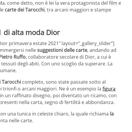
Ma, come detto, non è lei la vera protagonista del film e
 le
carte dei Tarocchi
, tra arcani maggiori e stampe
1 di alta moda Dior
Dior primavera estate 2021″ layout=”_gallery_slider”]
 immergersi nelle
suggestioni delle carte
, andando ad
Pietro Ruffo
, collaboratore secolare di Dior, a cui è
i tessuti degli abiti. Con uno scoglio da superare. La
e umane.
i Tarocchi
completo, sono state passate sotto al
i trionfi o arcani maggiori. Ne è un esempio la
figura
 in un raffinato disegno, poi diventato un ricamo, con
presenti nella carta, segno di fertilità e abbondanza.
on una tunica in celeste chiaro, la quale richiama
la
nta nelle carte.